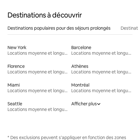
Destinations à découvrir
Destinations populaires pour des séjours prolongés
Destinati
New York
Barcelone
Locations moyenne et longue durée
Locations moyenne et longue durée
Florence
Athènes
Locations moyenne et longue durée
Locations moyenne et longue durée
Miami
Montréal
Locations moyenne et longue durée
Locations moyenne et longue durée
Seattle
Afficher plus
Locations moyenne et longue durée
* Des exclusions peuvent s'appliquer en fonction des zones