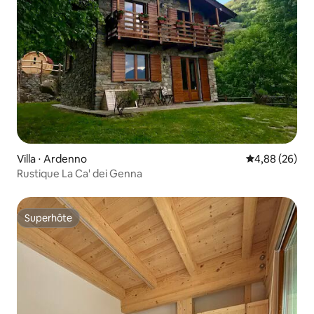
Villa ⋅ Ardenno
Évaluation mo
4,88 (26)
Rustique La Ca' dei Genna
Superhôte
Superhôte