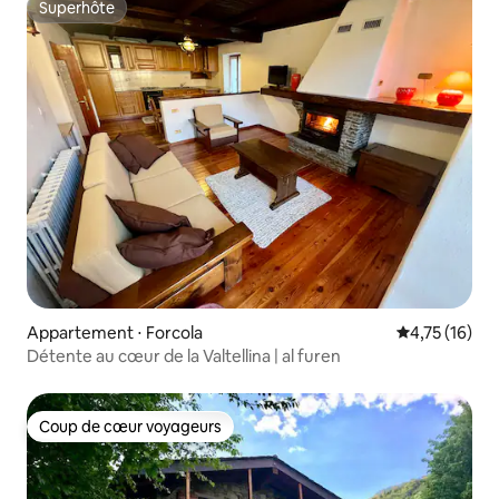
Superhôte
Superhôte
Appartement ⋅ Forcola
Évaluation mo
4,75 (16)
Détente au cœur de la Valtellina | al furen
Coup de cœur voyageurs
Coup de cœur voyageurs