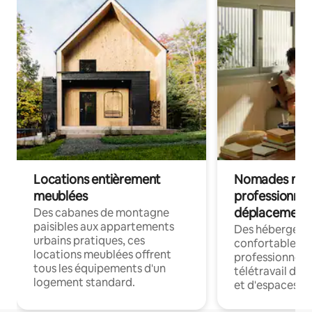
Locations entièrement
Nomades num
meublées
professionnel
déplacement
Des cabanes de montagne
paisibles aux appartements
Des hébergem
urbains pratiques, ces
confortables p
locations meublées offrent
professionnels
tous les équipements d'un
télétravail dis
logement standard.
et d'espaces de