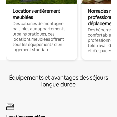
Locations entièrement
Nomades num
meublées
professionnel
déplacement
Des cabanes de montagne
paisibles aux appartements
Des hébergem
urbains pratiques, ces
confortables p
locations meublées offrent
professionnels
tous les équipements d'un
télétravail dis
logement standard.
et d'espaces de
Équipements et avantages des séjours
longue durée