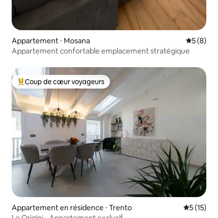
Appartement ⋅ Mosana
Évaluatio
5 (8)
Appartement confortable emplacement stratégique
Coup de cœur voyageurs
Coups de cœur voyageurs les plus appréciés
Appartement en résidence ⋅ Trento
Évaluation
5 (15)
Le Origini - Appartement exclusif