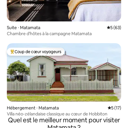
Suite ⋅ Matamata
Évaluation
5 (63)
Chambre d'hôtes à la campagne Matamata
Coup de cœur voyageurs
Coups de cœur voyageurs les plus appréciés
Hébergement ⋅ Matamata
Évaluation
5 (17)
Villa néo-zélandaise classique au cœur de Hobbiton
Quel est le meilleur moment pour visiter
Matamata ?