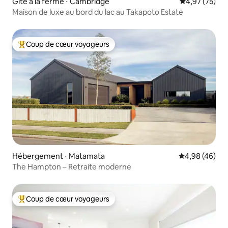
Gîte à la ferme ⋅ Cambridge
Évaluation mo
4,97 (75)
Maison de luxe au bord du lac au Takapoto Estate
Coup de cœur voyageurs
Coups de cœur voyageurs les plus appréciés
Hébergement ⋅ Matamata
Évaluation mo
4,98 (46)
The Hampton – Retraite moderne
Coup de cœur voyageurs
Coups de cœur voyageurs les plus appréciés