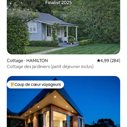
Cottage ⋅ HAMILTON
Évaluation moy
4,99 (284)
Cottage des jardiniers (petit déjeuner inclus)
Coup de cœur voyageurs
Coups de cœur voyageurs les plus appréciés