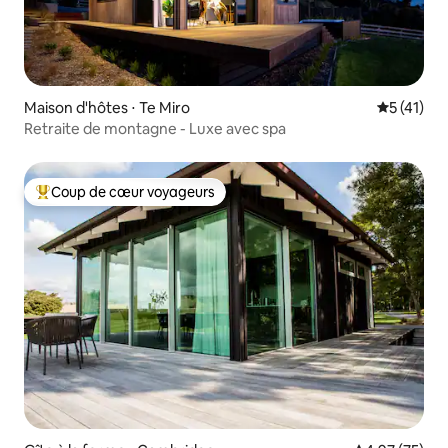
Maison d'hôtes ⋅ Te Miro
Évaluation
5 (41)
Retraite de montagne - Luxe avec spa
Coup de cœur voyageurs
Coups de cœur voyageurs les plus appréciés