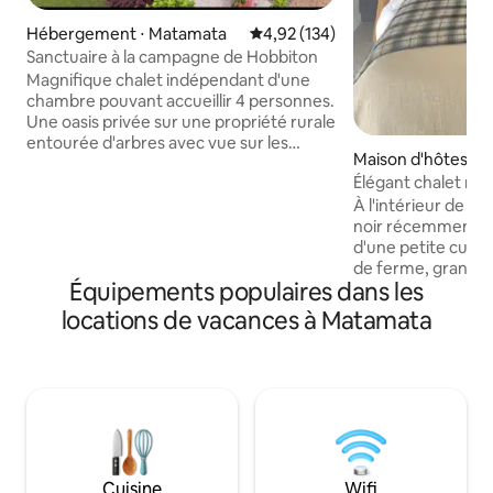
Hébergement ⋅ Matamata
Évaluation moyenne sur la base 
4,92 (134)
Sanctuaire à la campagne de Hobbiton
Magnifique chalet indépendant d'une
chambre pouvant accueillir 4 personnes.
Une oasis privée sur une propriété rurale
entourée d'arbres avec vue sur les
Maison d'hôtes ⋅ 
paddocks vallonnés et les animaux de la
Élégant chalet noi
ferme. Cuisine équipée avec tout ce
dont vous avez besoin. Ou un court
À l'intérieur de no
trajet en voiture jusqu'à la ville vous
noir récemment r
permettra de profiter de nombreux
d'une petite cuisi
restaurants locaux et d'options de plats
de ferme, grand r
Équipements populaires dans les
à emporter. Une chambre spacieuse
congélateur, plaqu
avec un lit Queen Size et un accès à la
four à micro-ondes,
locations de vacances à Matamata
terrasse. Le canapé du salon (ECOSA) se
Nespresso. Dans le 
transforme en lit queen size. (Remplacé
télévision à écran i
en janvier 2024) Linge de maison fourni.
travers la porte co
Propriété sécurisée et fermée. Parking
vous accédez à u
non couvert sur place.
avec un lit King S
draps de luxe et u
ainsi qu'un fauteui
confortable. Marc
Cuisine
Wifi