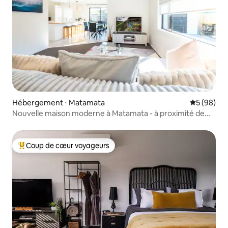
Hébergement ⋅ Matamata
Évaluation
5 (98)
Nouvelle maison moderne à Matamata - à proximité de
Hobbiton
Coup de cœur voyageurs
Coups de cœur voyageurs les plus appréciés