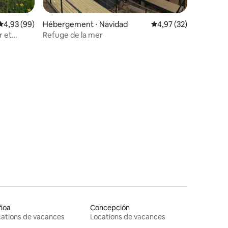
Évaluation moyenne sur la base de 99 commentaires : 4,93 sur 5
4,93 (99)
Hébergement ⋅ Navidad
Évaluation moyenne su
4,97 (32)
r et
Refuge de la mer
ntaires : 4,75 sur 5
ñoa
Concepción
ations de vacances
Locations de vacances