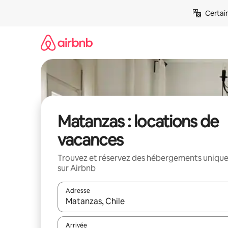
Aller
Certai
directement
au
contenu
Matanzas : locations de
vacances
Trouvez et réservez des hébergements uniqu
sur Airbnb
Adresse
Lorsque les résultats s'affichent, utilisez les flèc
Arrivée