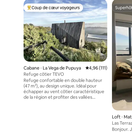
Coup de cœur voyageurs
Superhô
Coups de cœur voyageurs les plus appréciés
Superhô
Cabane ⋅ La Vega de Pupuya
Évaluation moyenne sur
4,96 (111)
Refuge côtier TEVO
Refuge confortable en double hauteur
(47 m²), au design unique. Idéal pour
échapper au vent côtier caractéristique
de la région et profiter des vallées
tempérées, des ruisseaux et de la nature
vierge. À quelques pas de la plage, des
restaurants et des supermarchés.
Loft ⋅ Ma
Service de JACUZZI 38 500 $ pour les
Las Terra
séjours de 2 nuits. Distances : - À
Bonjour. J
2 minutes du supermarché. - À 2,5 km de