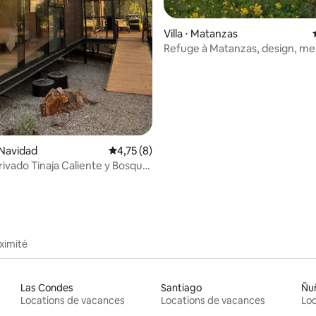
 la base de 23 commentaires : 4,96 sur 5
Villa ⋅ Matanzas
Refuge à Matanzas, design, me
calme.
 Navidad
Évaluation moyenne sur la base de 8 comme
4,75 (8)
rivado Tinaja Caliente y Bosque
ximité
Las Condes
Santiago
Ñu
Locations de vacances
Locations de vacances
Loc