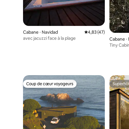
Cabane ⋅ Navidad
Évaluation moyenne su
4,83 (47)
avec jacuzzi face à la plage
Cabane ⋅
Tiny Cabin
Coup de cœur voyageurs
Superhô
Coup de cœur voyageurs
Superhô