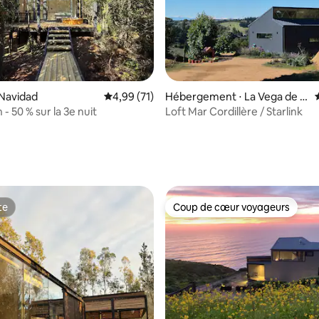
r la base de 47 commentaires : 4,83 sur 5
 Navidad
Évaluation moyenne sur la base de 71 comme
4,99 (71)
Hébergement ⋅ La Vega de P
upuya
 - 50 % sur la 3e nuit
Loft Mar Cordillère / Starlink
te
Coup de cœur voyageurs
te
Coup de cœur voyageurs