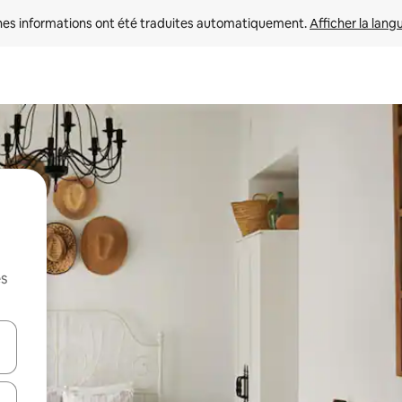
nes informations ont été traduites automatiquement. 
Afficher la lang
es
hes vers le haut et vers le bas pour les parcourir ou en appuyant et en fai