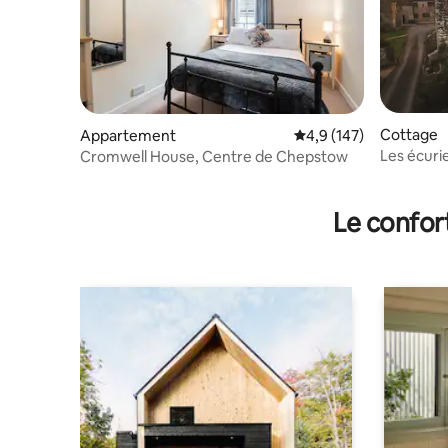
Cottage
Appartement
Évaluation moyenne su
4,9 (147)
Les écuri
Cromwell House, Centre de Chepstow
Le confor