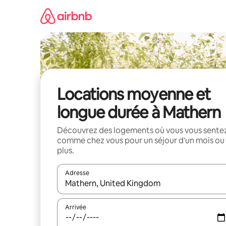
Aller
directement
au
contenu
Locations moyenne et
longue durée à Mathern
Découvrez des logements où vous vous sente
comme chez vous pour un séjour d'un mois ou
plus.
Adresse
Lorsque les résultats s'affichent, utilisez les flèc
Arrivée