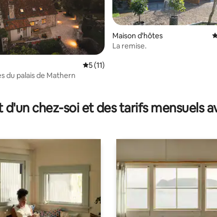
Maison d'hôtes
É
La remise.
Évaluation moyenne sur la base de 11 co
5 (11)
r la base de 147 commentaires : 4,9 sur 5
es du palais de Mathern
t d'un chez-soi et des tarifs mensuels 