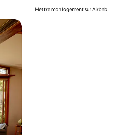
Mettre mon logement sur Airbnb
sant glisser.