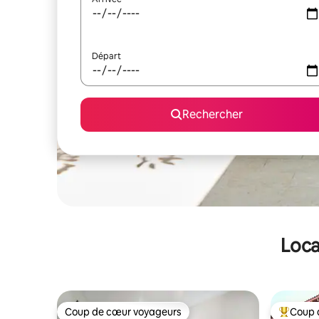
Départ
Rechercher
Loca
Coup de cœur voyageurs
Coup 
Coup de cœur voyageurs
Coups de