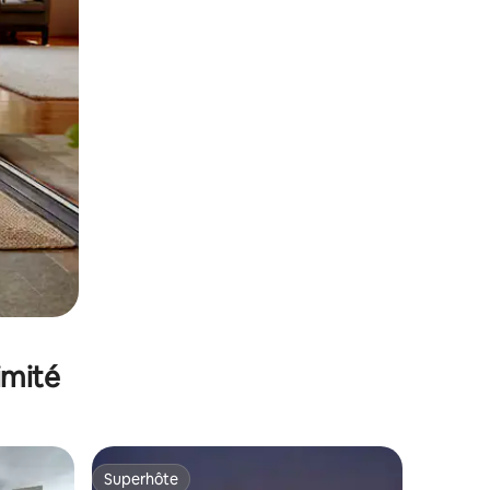
imité
Superhôte
lus appréciés
Superhôte