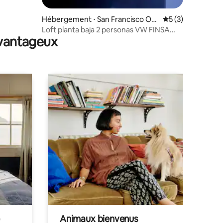
Hébergement ⋅ San Francisco Oc
Évaluation moyenn
5 (3)
otlán
Loft planta baja 2 personas VW FINSA
avantageux
Valquirico
Animaux bienvenus