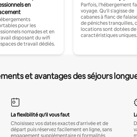
essionnels en
Parfois, l'hébergement fai
voyage. Qu'il s'agisse de
acement
cabanes à flanc de falais
hébergements
de péniches tranquilles, 
rtables pour les
locations sont dotées de
ssionnels nomades et en
caractéristiques uniques
ravail disposant du wifi
espaces de travail dédiés.
ments et avantages des séjours longu
La flexibilité qu'il vous faut
L
Choisissez vos dates exactes d'arrivée et de
D
départ puis réservez facilement en ligne, sans
v
engagement supplémentaire ni formalités
m