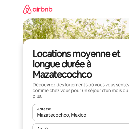
Aller
directement
au
contenu
Locations moyenne et
longue durée à
Mazatecochco
Découvrez des logements où vous vous sente
comme chez vous pour un séjour d'un mois ou
plus.
Adresse
Lorsque les résultats s'affichent, utilisez les flèc
Arrivée