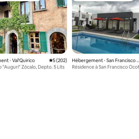
 la base de 251 commentaires : 4,85 sur 5
nt ⋅ Val'Quirico
Évaluation moyenne sur la base de 202 com
5 (202)
Hébergement ⋅ San Francisco 
cotlán
o "Auguri" Zócalo, Depto. 5 Lits
Résidence à San Francisco Ocot
de VW