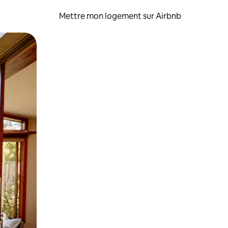
Mettre mon logement sur Airbnb
sant glisser.