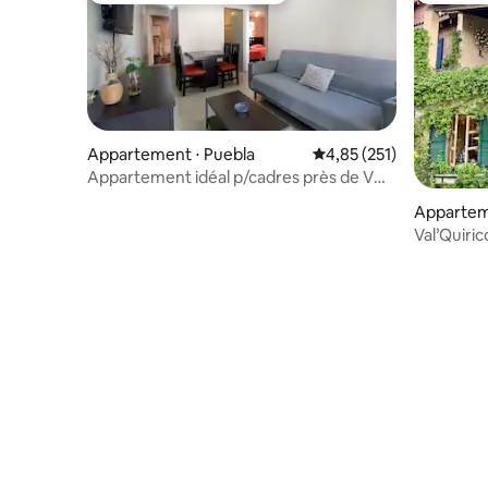
Appartement ⋅ Puebla
Évaluation moyenne sur
4,85 (251)
Appartement idéal p/cadres près de VW
Finsa
Apparteme
Val’Quiric