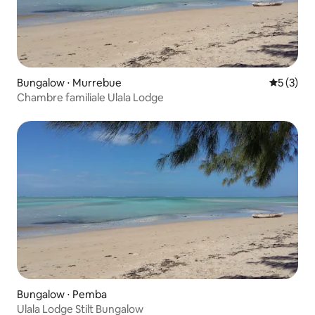
Bungalow ⋅ Murrebue
Évaluatio
5 (3)
Chambre familiale Ulala Lodge
Bungalow ⋅ Pemba
Ulala Lodge Stilt Bungalow