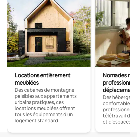
Locations entièrement
Nomades num
meublées
professionnel
déplacement
Des cabanes de montagne
paisibles aux appartements
Des hébergem
urbains pratiques, ces
confortables p
locations meublées offrent
professionnels
tous les équipements d'un
télétravail dis
logement standard.
et d'espaces de