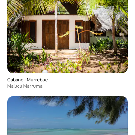
Cabane ⋅ Murrebue
Malucu Marruma