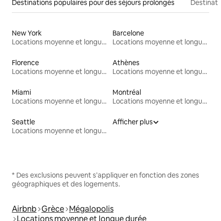
Destinations populaires pour des séjours prolongés
Destinati
New York
Barcelone
Locations moyenne et longue durée
Locations moyenne et longue durée
Florence
Athènes
Locations moyenne et longue durée
Locations moyenne et longue durée
Miami
Montréal
Locations moyenne et longue durée
Locations moyenne et longue durée
Seattle
Afficher plus
Locations moyenne et longue durée
* Des exclusions peuvent s'appliquer en fonction des zones
géographiques et des logements.
Airbnb
Grèce
Mégalopolis
Locations moyenne et longue durée