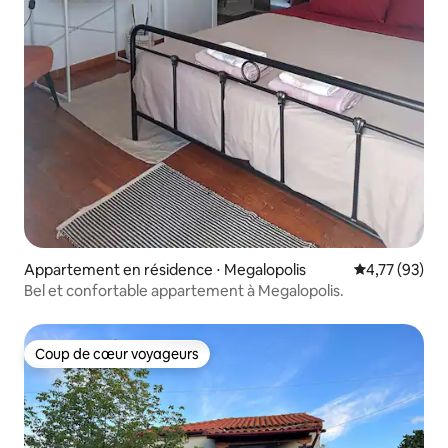
Appartement en résidence ⋅ Megalopolis
Évaluation mo
4,77 (93)
Bel et confortable appartement à Megalopolis.
Coup de cœur voyageurs
Coup de cœur voyageurs