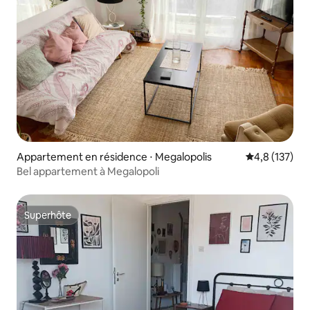
Appartement en résidence ⋅ Megalopolis
Évaluation mo
4,8 (137)
Bel appartement à Megalopoli
Superhôte
Superhôte