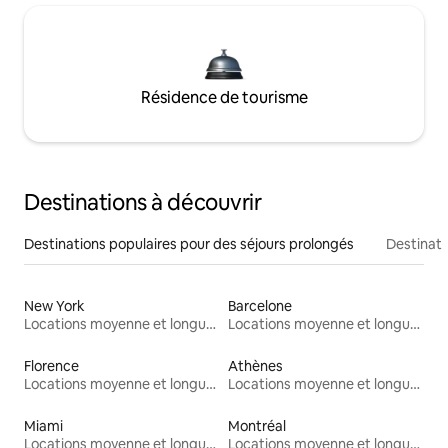
Résidence de tourisme
Destinations à découvrir
Destinations populaires pour des séjours prolongés
Destinati
New York
Barcelone
Locations moyenne et longue durée
Locations moyenne et longue durée
Florence
Athènes
Locations moyenne et longue durée
Locations moyenne et longue durée
Miami
Montréal
Locations moyenne et longue durée
Locations moyenne et longue durée