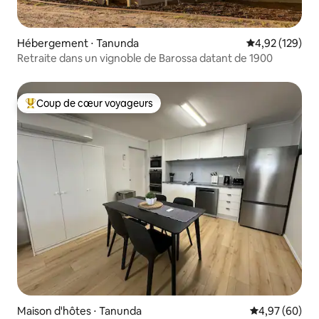
Hébergement ⋅ Tanunda
Évaluation moy
4,92 (129)
Retraite dans un vignoble de Barossa datant de 1900
Coup de cœur voyageurs
Coups de cœur voyageurs les plus appréciés
Maison d'hôtes ⋅ Tanunda
Évaluation mo
4,97 (60)