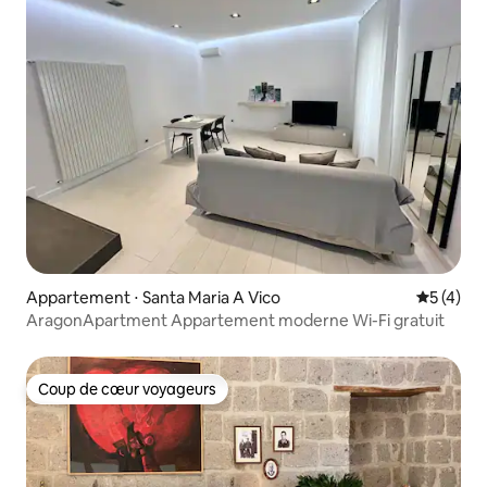
Appartement ⋅ Santa Maria A Vico
Évaluatio
5 (4)
AragonApartment Appartement moderne Wi-Fi gratuit
Coup de cœur voyageurs
Coup de cœur voyageurs