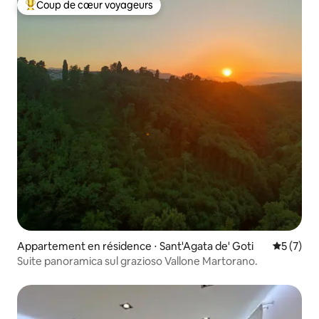
Coup de cœur voyageurs
Coups de cœur voyageurs les plus appréciés
Appartement en résidence ⋅ Sant'Agata de' Goti
Évaluatio
5 (7)
Suite panoramica sul grazioso Vallone Martorano.