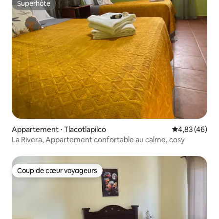
Superhôte
Superhôte
Appartement ⋅ Tlacotlapilco
Évaluation mo
4,83 (46)
La Rivera, Appartement confortable au calme, cosy
Coup de cœur voyageurs
Coup de cœur voyageurs