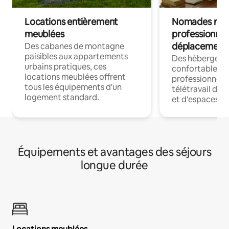
Locations entièrement
Nomades num
meublées
professionnel
déplacement
Des cabanes de montagne
paisibles aux appartements
Des hébergem
urbains pratiques, ces
confortables p
locations meublées offrent
professionnels
tous les équipements d'un
télétravail dis
logement standard.
et d'espaces de
Équipements et avantages des séjours
longue durée