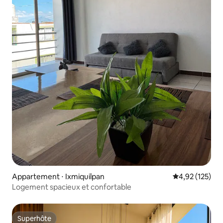
Appartement ⋅ Ixmiquilpan
Évaluation moy
4,92 (125)
Logement spacieux et confortable
Superhôte
Superhôte