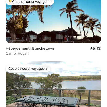
Coup de cœur voyageurs
Coups de cœur voyageurs les plus appréciés
Hébergement ⋅ Blanchetown
Évaluation
5 (13)
Camp_Hogan
Coup de cœur voyageurs
Coup de cœur voyageurs