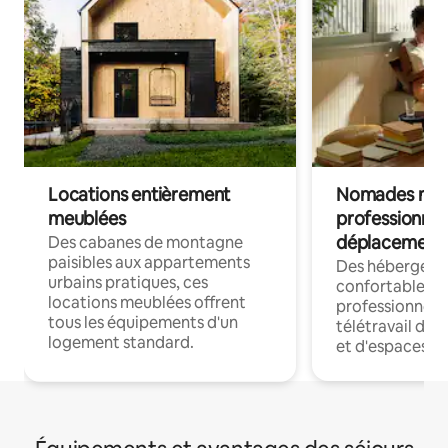
Locations entièrement
Nomades num
meublées
professionnel
déplacement
Des cabanes de montagne
paisibles aux appartements
Des hébergem
urbains pratiques, ces
confortables p
locations meublées offrent
professionnels
tous les équipements d'un
télétravail dis
logement standard.
et d'espaces de