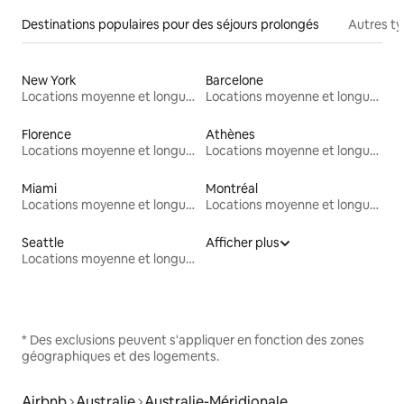
Destinations populaires pour des séjours prolongés
Autres t
New York
Barcelone
Locations moyenne et longue durée
Locations moyenne et longue durée
Florence
Athènes
Locations moyenne et longue durée
Locations moyenne et longue durée
Miami
Montréal
Locations moyenne et longue durée
Locations moyenne et longue durée
Seattle
Afficher plus
Locations moyenne et longue durée
* Des exclusions peuvent s'appliquer en fonction des zones
géographiques et des logements.
Airbnb
Australie
Australie-Méridionale