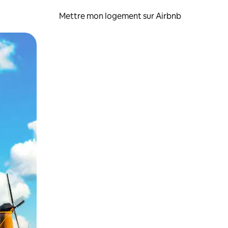
Mettre mon logement sur Airbnb
sant glisser.