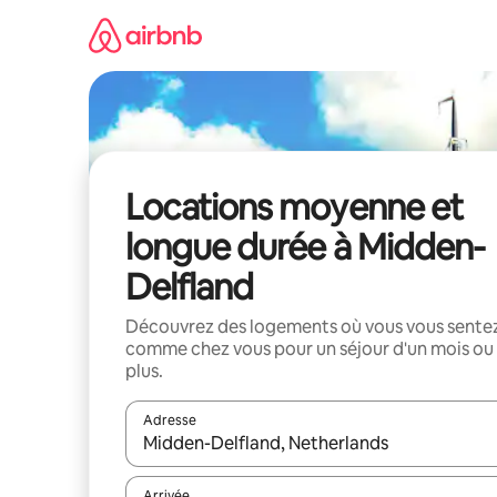
Aller
directement
au
contenu
Locations moyenne et
longue durée à Midden-
Delfland
Découvrez des logements où vous vous sente
comme chez vous pour un séjour d'un mois ou
plus.
Adresse
Lorsque les résultats s'affichent, utilisez les flèc
Arrivée