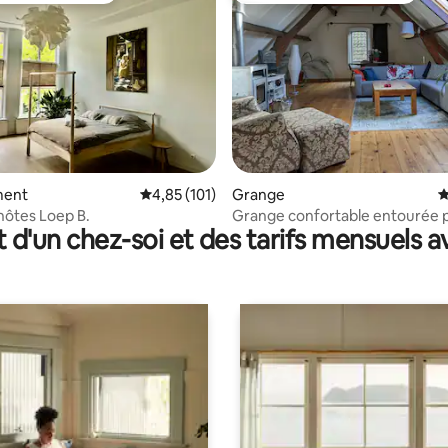
 la base de 48 commentaires : 4,88 sur 5
ment
Évaluation moyenne sur la base de 101 comme
4,85 (101)
Grange
É
hôtes Loep B.
Grange confortable entourée p
t d'un chez-soi et des tarifs mensuels 
nature !