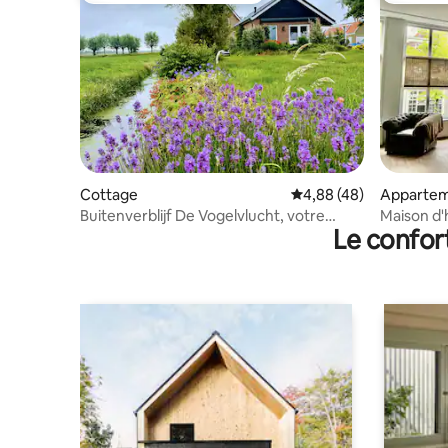
Cottage
Évaluation moyenne sur
4,88 (48)
Apparte
Buitenverblijf De Vogelvlucht, votre
Maison d'
Le confor
maison à l'étranger !