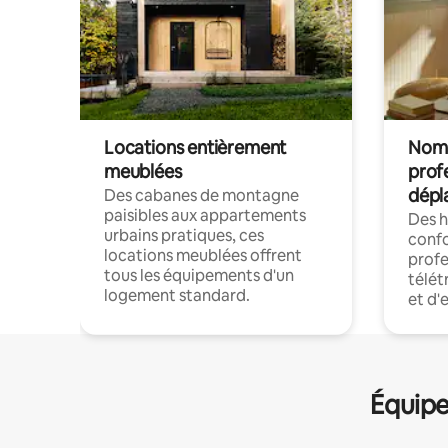
Locations entièrement
Noma
meublées
prof
dépl
Des cabanes de montagne
paisibles aux appartements
Des 
urbains pratiques, ces
confo
locations meublées offrent
profe
tous les équipements d'un
télét
logement standard.
et d'
Équipe