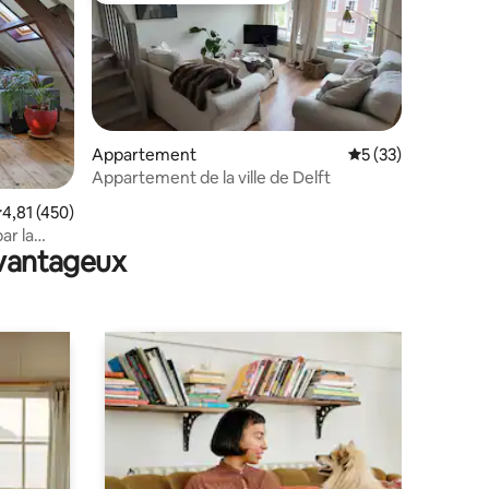
Appartement
Évaluation moyenne
5 (33)
Appartement de la ville de Delft
ntaires : 4,85 sur 5
valuation moyenne sur la base de 450 commentaires : 4,81 sur 5
4,81 (450)
ar la
avantageux