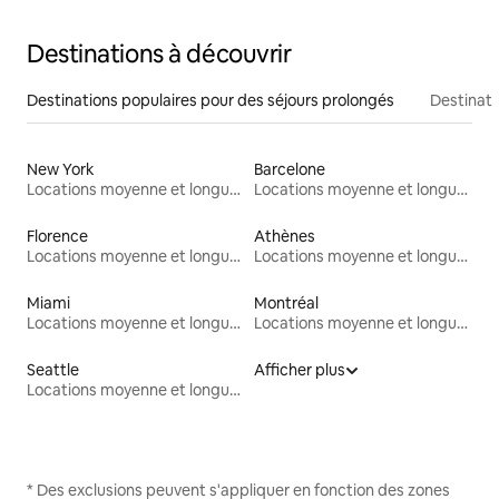
Destinations à découvrir
Destinations populaires pour des séjours prolongés
Destinati
New York
Barcelone
Locations moyenne et longue durée
Locations moyenne et longue durée
Florence
Athènes
Locations moyenne et longue durée
Locations moyenne et longue durée
Miami
Montréal
Locations moyenne et longue durée
Locations moyenne et longue durée
Seattle
Afficher plus
Locations moyenne et longue durée
* Des exclusions peuvent s'appliquer en fonction des zones