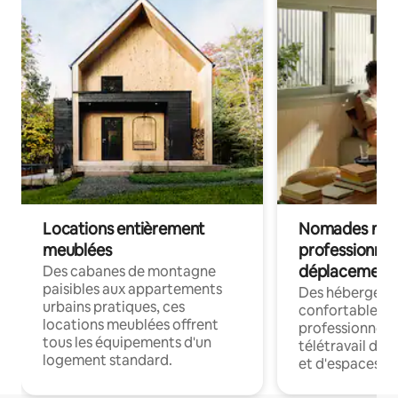
Locations entièrement
Nomades num
meublées
professionnel
déplacement
Des cabanes de montagne
paisibles aux appartements
Des hébergem
urbains pratiques, ces
confortables p
locations meublées offrent
professionnels
tous les équipements d'un
télétravail dis
logement standard.
et d'espaces de