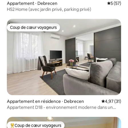
Appartement ⋅ Debrecen
Évaluation
5 (57)
H52 Home (avec jardin privé, parking privé)
Coup de cœur voyageurs
Coup de cœur voyageurs
Appartement en résidence ⋅ Debrecen
Évaluation mo
4,97 (31)
Appartement D18 - environnement moderne dans un
endroit calme
Coup de cœur voyageurs
Coups de cœur voyageurs les plus appréciés