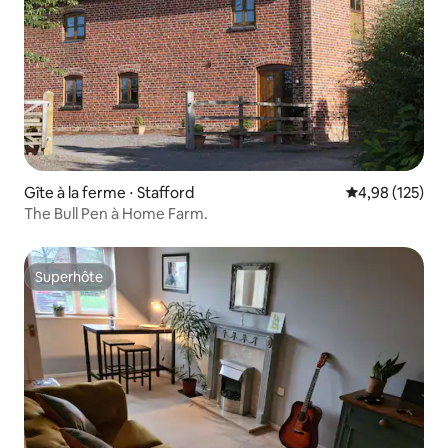
Gîte à la ferme ⋅ Stafford
Évaluation moy
4,98 (125)
The Bull Pen à Home Farm.
Superhôte
Superhôte