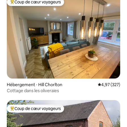
Coup de cœur voyageurs
Coups de cœur voyageurs les plus appréciés
Hébergement ⋅ Hill Chorlton
Évaluation moy
4,97 (327)
Cottage dans les oliveraies
Coup de cœur voyageurs
Coups de cœur voyageurs les plus appréciés