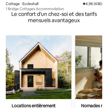
Cottage ⋅ Eccleshall
Évaluation moy
4,96 (436)
1 Bridge Cottages Accommodation
Le confort d'un chez-soi et des tarifs
mensuels avantageux
Locations entièrement
Nomades num