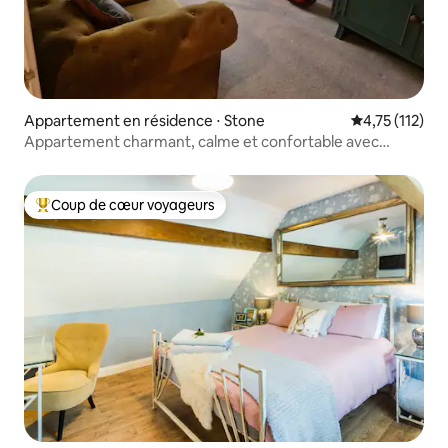
Appartement en résidence ⋅ Stone
Évaluation mo
4,75 (112)
Appartement charmant, calme et confortable avec
stationnement gratuit
Coup de cœur voyageurs
Coups de cœur voyageurs les plus appréciés