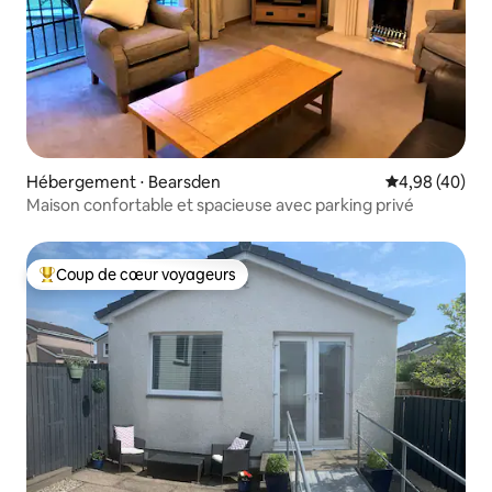
Hébergement ⋅ Bearsden
Évaluation mo
4,98 (40)
Maison confortable et spacieuse avec parking privé
Coup de cœur voyageurs
Coups de cœur voyageurs les plus appréciés