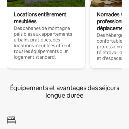
Locations entièrement
Nomades num
meublées
professionnel
déplacement
Des cabanes de montagne
paisibles aux appartements
Des hébergem
urbains pratiques, ces
confortables p
locations meublées offrent
professionnels
tous les équipements d'un
télétravail dis
logement standard.
et d'espaces de
Équipements et avantages des séjours
longue durée