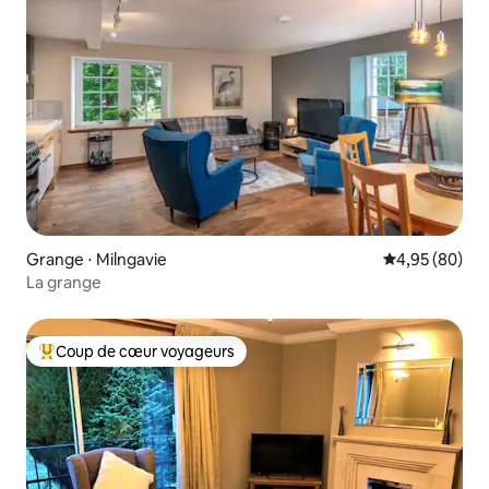
Grange ⋅ Milngavie
Évaluation mo
4,95 (80)
La grange
Coup de cœur voyageurs
Coups de cœur voyageurs les plus appréciés