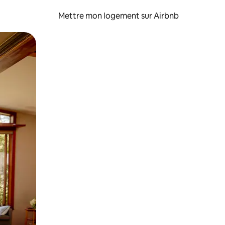
Mettre mon logement sur Airbnb
sant glisser.