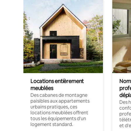
Locations entièrement
Noma
meublées
prof
dépl
Des cabanes de montagne
paisibles aux appartements
Des 
urbains pratiques, ces
confo
locations meublées offrent
profe
tous les équipements d'un
télét
logement standard.
et d'