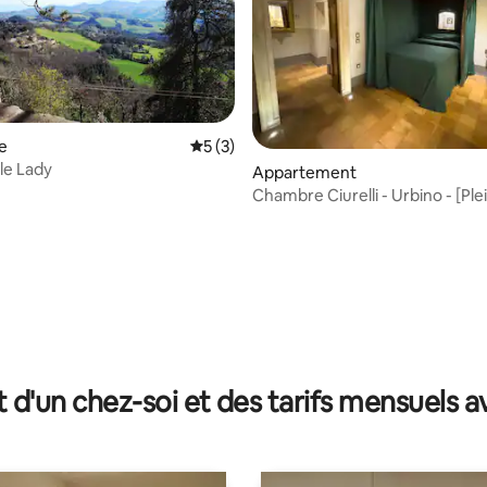
e
Évaluation moyenne sur la base de 3 co
5 (3)
le Lady
Appartement
Chambre Ciurelli - Urbino - [Ple
historique]
 sur la base de 21 commentaires : 5 sur 5
t d'un chez-soi et des tarifs mensuels 