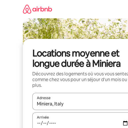
Aller
directement
au
contenu
Locations moyenne et
longue durée à Miniera
Découvrez des logements où vous vous sente
comme chez vous pour un séjour d'un mois ou
plus.
Adresse
Lorsque les résultats s'affichent, utilisez les flèc
Arrivée