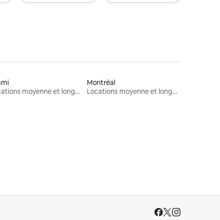
ami
Montréal
Locations moyenne et longue durée
Locations moyenne et longue durée