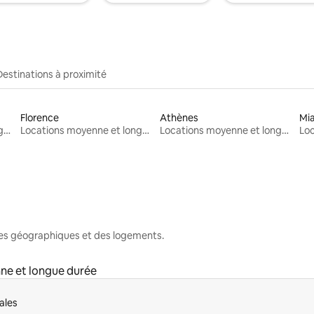
Destinations à proximité
Florence
Athènes
Mi
Locations moyenne et longue durée
Locations moyenne et longue durée
Locations moyenne et longue durée
nes géographiques et des logements.
ne et longue durée
ales