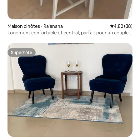
Maison d'hôtes ⋅ Ra'anana
Évaluation mo
4,82 (38)
Logement confortable et central, parfait pour un couple
ou une personne seule.
Superhôte
Superhôte