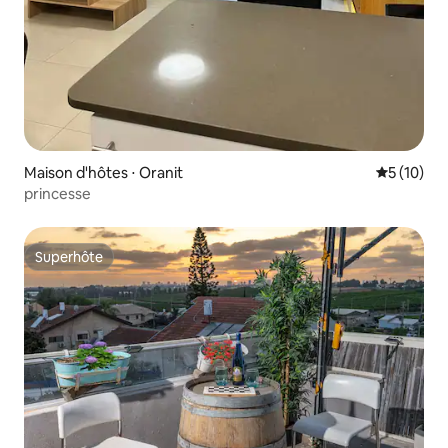
Maison d'hôtes ⋅ Oranit
Évaluation
5 (10)
princesse
Superhôte
Superhôte