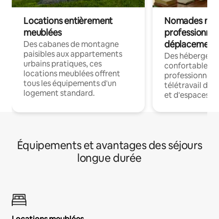
Locations entièrement
Nomades num
meublées
professionnel
déplacement
Des cabanes de montagne
paisibles aux appartements
Des hébergem
urbains pratiques, ces
confortables p
locations meublées offrent
professionnels
tous les équipements d'un
télétravail dis
logement standard.
et d'espaces de
Équipements et avantages des séjours
longue durée