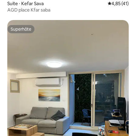
Suite ⋅ Kefar Sava
Évaluation mo
4,85 (41)
AGD place Kfar saba
Superhôte
Superhôte