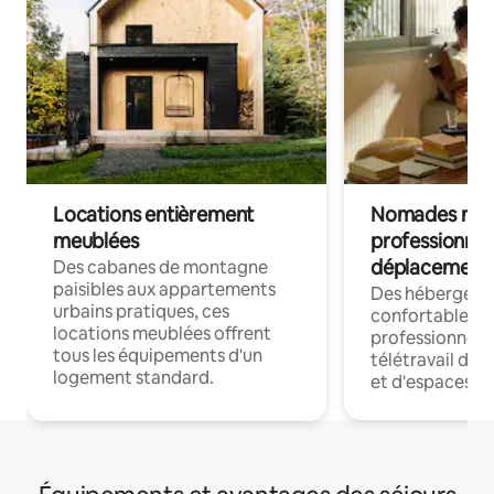
Locations entièrement
Nomades num
meublées
professionnel
déplacement
Des cabanes de montagne
paisibles aux appartements
Des hébergem
urbains pratiques, ces
confortables p
locations meublées offrent
professionnels
tous les équipements d'un
télétravail dis
logement standard.
et d'espaces de