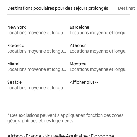
Destinations populaires pour des séjours prolongés
Destinati
New York
Barcelone
Locations moyenne et longue durée
Locations moyenne et longue durée
Florence
Athènes
Locations moyenne et longue durée
Locations moyenne et longue durée
Miami
Montréal
Locations moyenne et longue durée
Locations moyenne et longue durée
Seattle
Afficher plus
Locations moyenne et longue durée
* Des exclusions peuvent s'appliquer en fonction des zones
géographiques et des logements.
Airbnb
France
Nouvelle-Aquitaine
Dordogne