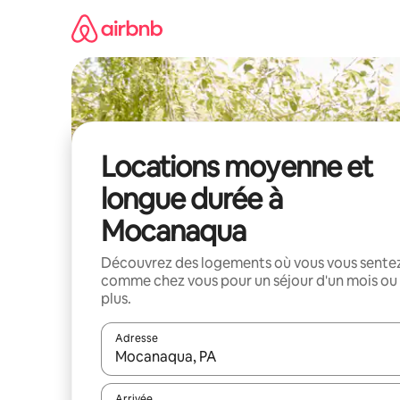
Aller
directement
au
contenu
Locations moyenne et
longue durée à
Mocanaqua
Découvrez des logements où vous vous sente
comme chez vous pour un séjour d'un mois ou
plus.
Adresse
Lorsque les résultats s'affichent, utilisez les flèc
Arrivée