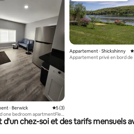
Appartement ⋅ Shickshinny
É
Appartement privé en bord de 
la base de 100 commentaires : 4,97 sur 5
petite oasis !
ent ⋅ Berwick
Évaluation moyenne sur la base de 3 co
5 (3)
d one bedroom apartmentFlex
t d'un chez-soi et des tarifs mensuels 
out