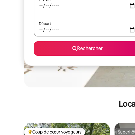
Départ
Rechercher
Loca
Coup de cœur voyageurs
Superhô
Coups de cœur voyageurs les plus appréciés
Superhô