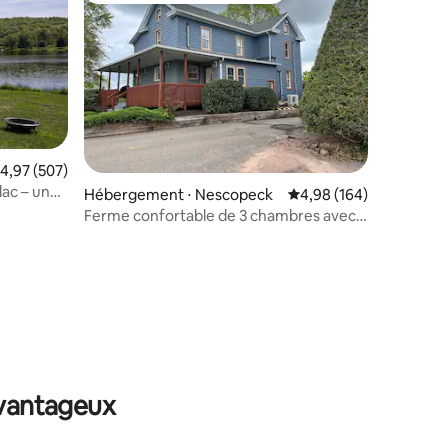
valuation moyenne sur la base de 507 commentaires : 4,97 sur 5
4,97 (507)
lac – une
Hébergement ⋅ Nescopeck
Évaluation moyenne sur
4,98 (164)
Ferme confortable de 3 chambres avec
de belles vues
mmentaires : 5 sur 5
avantageux