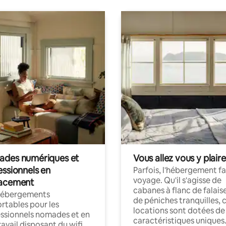
des numériques et
Vous allez vous y plaire
essionnels en
Parfois, l'hébergement fai
voyage. Qu'il s'agisse de
acement
cabanes à flanc de falais
hébergements
de péniches tranquilles, 
rtables pour les
locations sont dotées de
ssionnels nomades et en
caractéristiques uniques
ravail disposant du wifi