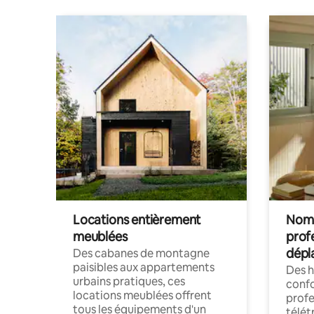
Locations entièrement
Noma
meublées
prof
dépl
Des cabanes de montagne
paisibles aux appartements
Des 
urbains pratiques, ces
confo
locations meublées offrent
profe
tous les équipements d'un
télét