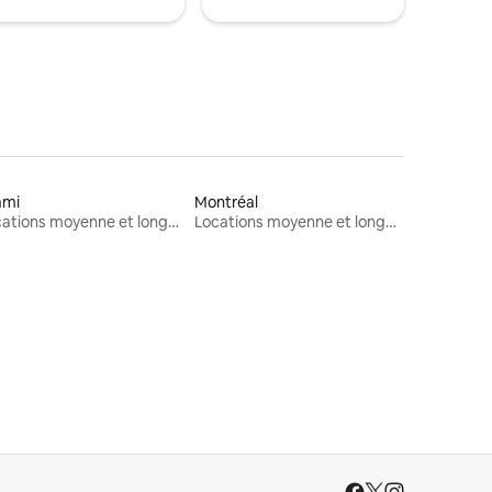
ami
Montréal
Locations moyenne et longue durée
Locations moyenne et longue durée