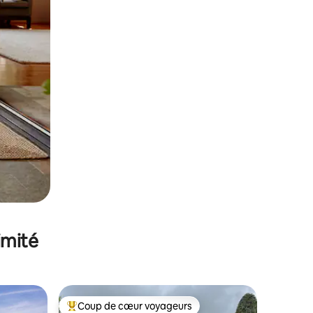
imité
Coup de cœur voyageurs
lus appréciés
Coups de cœur voyageurs les plus appréciés