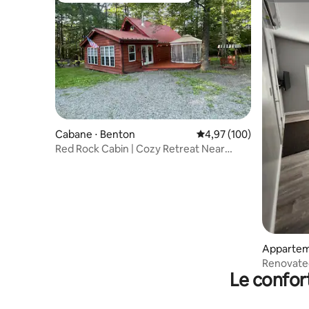
Cabane ⋅ Benton
Évaluation moyenne sur 
4,97 (100)
Red Rock Cabin | Cozy Retreat Near
Ricketts Glen
Appartem
Renovate
Le confor
Check in/