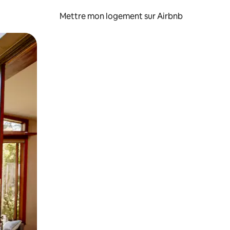
Mettre mon logement sur Airbnb
sant glisser.