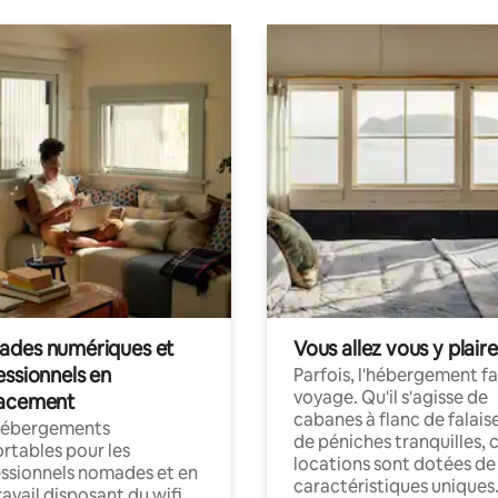
des numériques et
Vous allez vous y plaire
essionnels en
Parfois, l'hébergement fai
voyage. Qu'il s'agisse de
acement
cabanes à flanc de falais
hébergements
de péniches tranquilles, 
rtables pour les
locations sont dotées de
ssionnels nomades et en
caractéristiques uniques
ravail disposant du wifi