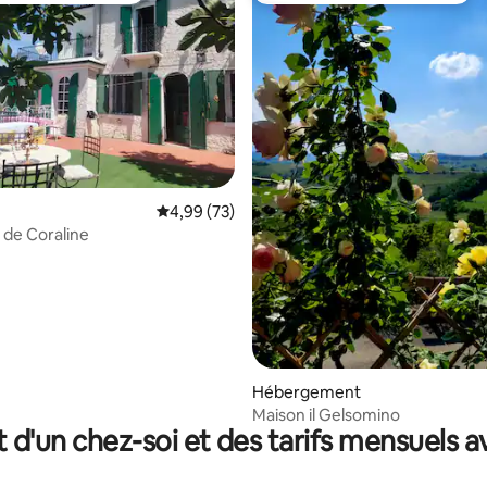
r la base de 31 commentaires : 4,97 sur 5
Évaluation moyenne sur la base de 73 commen
4,99 (73)
 de Coraline
Hébergement
Maison il Gelsomino
t d'un chez-soi et des tarifs mensuels 