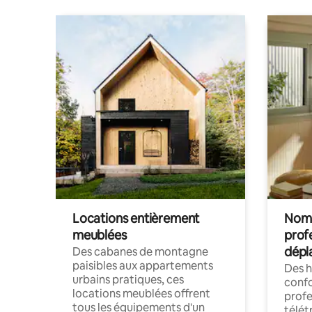
Locations entièrement
Noma
meublées
prof
dépl
Des cabanes de montagne
paisibles aux appartements
Des 
urbains pratiques, ces
confo
locations meublées offrent
profe
tous les équipements d'un
télét