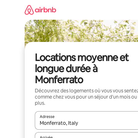
Aller
directement
au
contenu
Locations moyenne et
longue durée à
Monferrato
Découvrez des logements où vous vous sente
comme chez vous pour un séjour d'un mois ou
plus.
Adresse
Lorsque les résultats s'affichent, utilisez les flèc
Arrivée