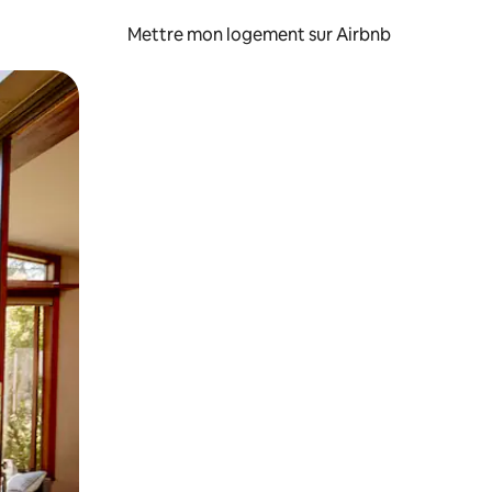
Mettre mon logement sur Airbnb
sant glisser.