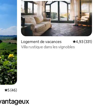
Logement de vacances
Évaluation moyenne sur
4,93 (331)
Villa rustique dans les vignobles
taires : 4,99 sur 5
Évaluation moyenne sur la base de 46 commentaires : 5 sur 5
5 (46)
avantageux