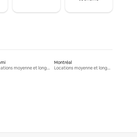
ami
Montréal
Locations moyenne et longue durée
Locations moyenne et longue durée