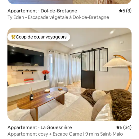
Appartement ⋅ Dol-de-Bretagne
Évaluatio
5 (3)
Ty Eden - Escapade végétale à Dol-de-Bretagne
Coup de cœur voyageurs
Coups de cœur voyageurs les plus appréciés
Appartement ⋅ La Gouesnière
Évaluation
5 (34)
Appartement cosy + Escape Game | 9 mins Saint-Malo