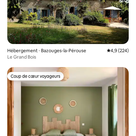
Hébergement ⋅ Bazouges-la-Pérouse
Évaluation mo
4,9 (224)
Le Grand Bois
Coup de cœur voyageurs
Coup de cœur voyageurs