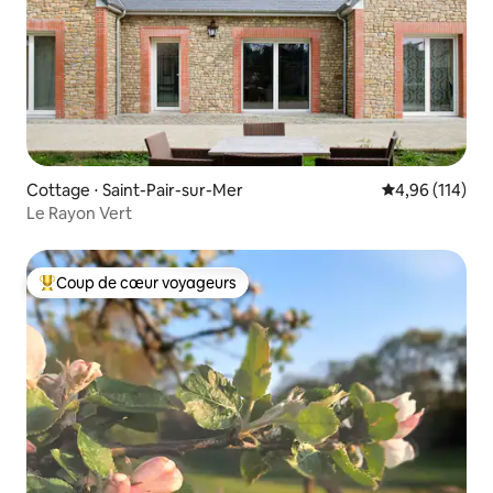
Cottage ⋅ Saint-Pair-sur-Mer
Évaluation moy
4,96 (114)
Le Rayon Vert
Coup de cœur voyageurs
Coups de cœur voyageurs les plus appréciés