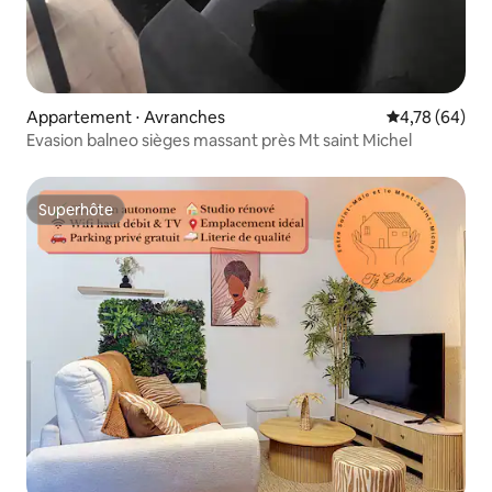
Appartement ⋅ Avranches
Évaluation mo
4,78 (64)
Evasion balneo sièges massant près Mt saint Michel
Superhôte
Superhôte