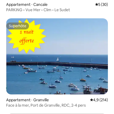
Appartement ⋅ Cancale
Évaluation
5 (30)
PARKiNG • Vue Mer • Clim • Le Sudet
Superhôte
Superhôte
Appartement ⋅ Granville
Évaluation mo
4,9 (214)
Face à la mer, Port de Granville, RDC, 2-4 pers