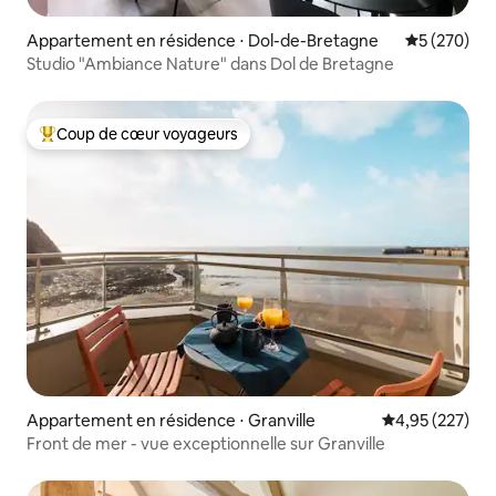
Appartement en résidence ⋅ Dol-de-Bretagne
Évaluation 
5 (270)
Studio "Ambiance Nature" dans Dol de Bretagne
Coup de cœur voyageurs
Coups de cœur voyageurs les plus appréciés
Appartement en résidence ⋅ Granville
Évaluation moy
4,95 (227)
Front de mer - vue exceptionnelle sur Granville