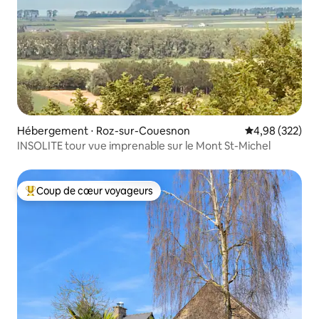
Hébergement ⋅ Roz-sur-Couesnon
Évaluation moy
4,98 (322)
INSOLITE tour vue imprenable sur le Mont St-Michel
Coup de cœur voyageurs
Coups de cœur voyageurs les plus appréciés