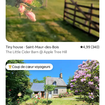
Tiny house ⋅ Saint-Maur-des-Bois
Évaluation moy
4,99 (340)
The Little Cider Barn @ Apple Tree Hill
Coup de cœur voyageurs
Coups de cœur voyageurs les plus appréciés