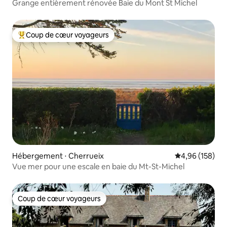
Grange entièrement rénovée Baie du Mont St Michel
Coup de cœur voyageurs
Coups de cœur voyageurs les plus appréciés
Hébergement ⋅ Cherrueix
Évaluation moy
4,96 (158)
Vue mer pour une escale en baie du Mt-St-Michel
Coup de cœur voyageurs
Coup de cœur voyageurs