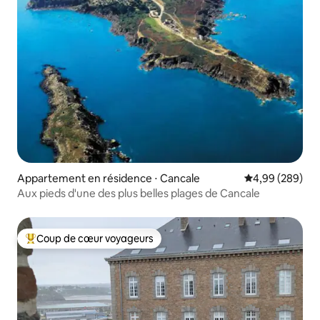
Appartement en résidence ⋅ Cancale
Évaluation moy
4,99 (289)
Aux pieds d'une des plus belles plages de Cancale
Coup de cœur voyageurs
Coups de cœur voyageurs les plus appréciés