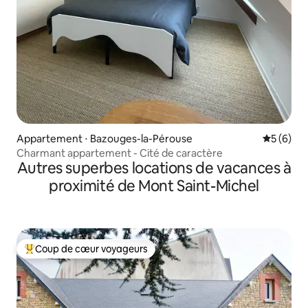
Appartement ⋅ Bazouges-la-Pérouse
Évaluatio
5 (6)
Charmant appartement - Cité de caractère
Autres superbes locations de vacances à
proximité de Mont Saint-Michel
Coup de cœur voyageurs
Coups de cœur voyageurs les plus appréciés