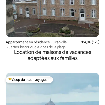
Appartement en résidence ⋅ Granville
Évaluation moy
4,96 (125)
Quartier historique à 2 pas de la plage
Location de maisons de vacances
adaptées aux familles
Coup de cœur voyageurs
Coups de cœur voyageurs les plus appréciés