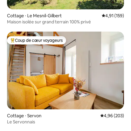
Cottage ⋅ Le Mesnil-Gilbert
Évaluation moy
4,91 (159)
Maison isolée sur grand terrain 100% privé
Coup de cœur voyageurs
Coups de cœur voyageurs les plus appréciés
Cottage ⋅ Servon
Évaluation moy
4,96 (203)
Le Servonnais