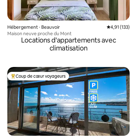
Hébergement ⋅ Beauvoir
Évaluation moy
4,91 (133)
Maison neuve proche du Mont
Locations d'appartements avec
climatisation
Coup de cœur voyageurs
Coups de cœur voyageurs les plus appréciés