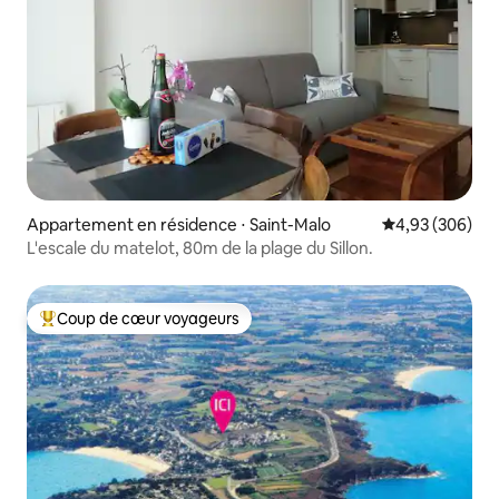
Appartement en résidence ⋅ Saint-Malo
Évaluation moy
4,93 (306)
L'escale du matelot, 80m de la plage du Sillon.
Coup de cœur voyageurs
Coups de cœur voyageurs les plus appréciés