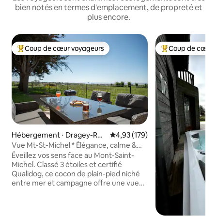
bien notés en termes d'emplacement, de propreté et
plus encore.
Coup de cœur voyageurs
Coup de cœur 
Coups de cœur voyageurs les plus appréciés
Coups de cœur vo
Hébergement ⋅ Dragey-Ron
Évaluation moyenne sur la base 
4,93 (179)
thon
Vue Mt-St-Michel * Élégance, calme &
baby-foot
Éveillez vos sens face au Mont-Saint-
Michel. Classé 3 étoiles et certifié
Qualidog, ce cocon de plain-pied niché
entre mer et campagne offre une vue
imprenable à 180° sur la baie. À l'intérieur
: 2 chambres douillettes, cuisine
équipée, salon avec poêle à bois et