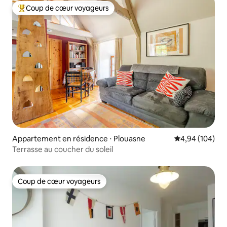
Coup de cœur voyageurs
Coups de cœur voyageurs les plus appréciés
Appartement en résidence ⋅ Plouasne
Évaluation moy
4,94 (104)
Terrasse au coucher du soleil
Coup de cœur voyageurs
Coup de cœur voyageurs