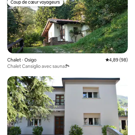
Coup de cœur voyageurs
Coup de cœur voyageurs
Chalet ⋅ Osigo
Évaluation mo
4,89 (98)
Chalet Cansiglio avec sauna🏞️