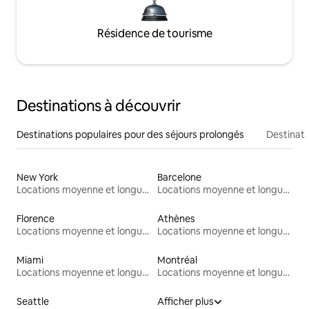
Résidence de tourisme
Destinations à découvrir
Destinations populaires pour des séjours prolongés
Destinati
New York
Barcelone
Locations moyenne et longue durée
Locations moyenne et longue durée
Florence
Athènes
Locations moyenne et longue durée
Locations moyenne et longue durée
Miami
Montréal
Locations moyenne et longue durée
Locations moyenne et longue durée
Seattle
Afficher plus