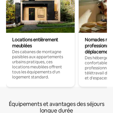
Locations entièrement
Nomades num
meublées
professionnel
déplacement
Des cabanes de montagne
paisibles aux appartements
Des hébergem
urbains pratiques, ces
confortables p
locations meublées offrent
professionnels
tous les équipements d'un
télétravail dis
logement standard.
et d'espaces de
Équipements et avantages des séjours
longue durée