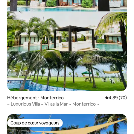
Hébergement ⋅ Monterrico
Évaluation mo
4,89 (70)
~ Luxurious Villa ~ Villas la Mar ~ Monterrico ~
Coup de cœur voyageurs
Coup de cœur voyageurs