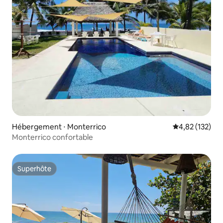
Hébergement ⋅ Monterrico
Évaluation moy
4,82 (132)
Monterrico confortable
Superhôte
Superhôte