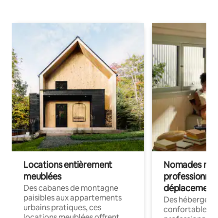
Locations entièrement
Nomades num
meublées
professionnel
déplacement
Des cabanes de montagne
paisibles aux appartements
Des hébergem
urbains pratiques, ces
confortables p
locations meublées offrent