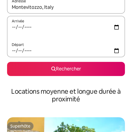
Adresse
Lorsque les résultats s'affichent, utilisez les flèches vers le hau
Arrivée
Départ
Rechercher
Locations moyenne et longue durée à
proximité
Superhôte
Superhôte