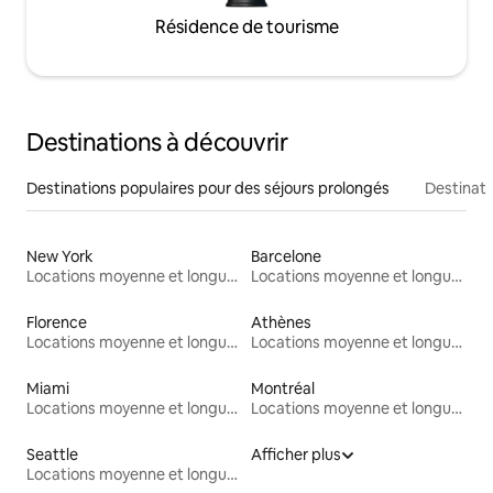
Résidence de tourisme
Destinations à découvrir
Destinations populaires pour des séjours prolongés
Destinati
New York
Barcelone
Locations moyenne et longue durée
Locations moyenne et longue durée
Florence
Athènes
Locations moyenne et longue durée
Locations moyenne et longue durée
Miami
Montréal
Locations moyenne et longue durée
Locations moyenne et longue durée
Seattle
Afficher plus
Locations moyenne et longue durée