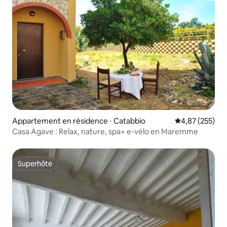
Appartement en résidence ⋅ Catabbio
Évaluation moy
4,87 (255)
Casa Agave : Relax, nature, spa+ e-vélo en Maremme
Superhôte
Superhôte