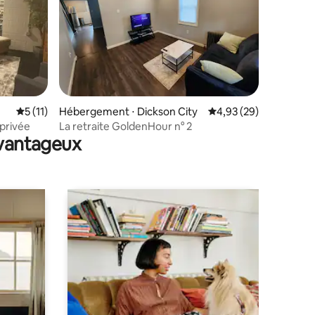
Évaluation moyenne sur la base de 11 commentaires : 5 sur 5
5 (11)
Hébergement ⋅ Dickson City
Évaluation moyenne su
4,93 (29)
taires : 4,95 sur 5
 privée
La retraite GoldenHour n° 2
avantageux