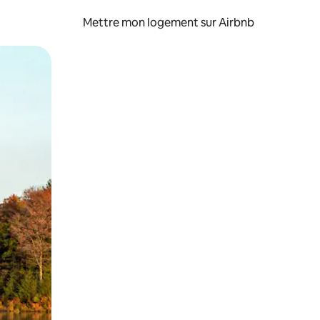
Mettre mon logement sur Airbnb
sant glisser.