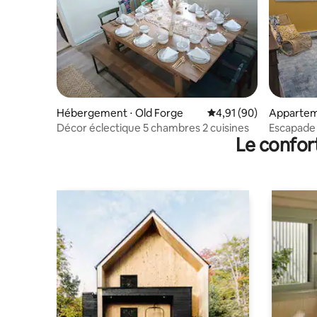
Hébergement ⋅ Old Forge
Évaluation moyenne su
4,91 (90)
Apparteme
Décor éclectique 5 chambres 2 cuisines
Escapade i
Le confor
l'aéropor