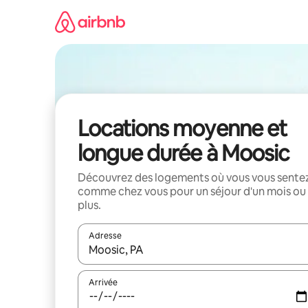
Aller
directement
au
contenu
Locations moyenne et
longue durée à Moosic
Découvrez des logements où vous vous sente
comme chez vous pour un séjour d'un mois ou
plus.
Adresse
Lorsque les résultats s'affichent, utilisez les flèc
Arrivée