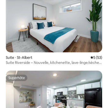
Suite ⋅ St-Albert
Évaluation
5 (53)
Suite Riverside ~ Nouvelle, kitchenette, lave-linge/sèche-
linge
Superhôte
Superhôte