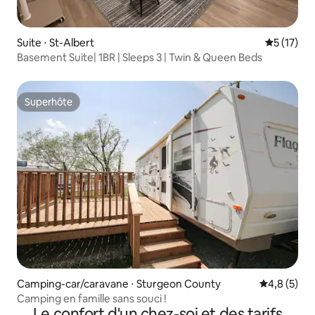
Suite ⋅ St-Albert
Évaluation
5 (17)
Basement Suite| 1BR | Sleeps 3 | Twin & Queen Beds
Superhôte
Superhôte
Camping-car/caravane ⋅ Sturgeon County
Évaluation 
4,8 (5)
Camping en famille sans souci !
Le confort d'un chez-soi et des tarifs