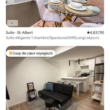
Suite ⋅ St-Albert
Évaluation mo
4,63 (19)
Suite élégante 1 chambre|Spacieuse|Wifi|Longs séjours
Coup de cœur voyageurs
Coups de cœur voyageurs les plus appréciés