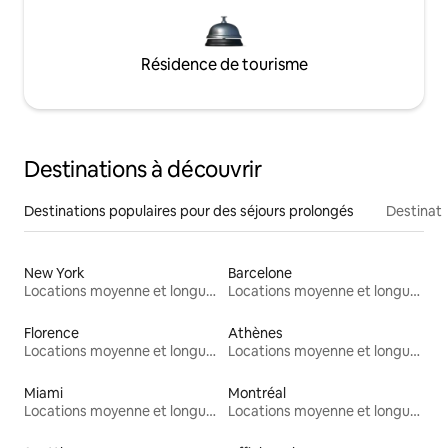
Résidence de tourisme
Destinations à découvrir
Destinations populaires pour des séjours prolongés
Destinati
New York
Barcelone
Locations moyenne et longue durée
Locations moyenne et longue durée
Florence
Athènes
Locations moyenne et longue durée
Locations moyenne et longue durée
Miami
Montréal
Locations moyenne et longue durée
Locations moyenne et longue durée