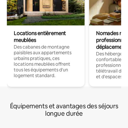
Locations entièrement
Nomades num
meublées
professionnel
déplacement
Des cabanes de montagne
paisibles aux appartements
Des hébergem
urbains pratiques, ces
confortables p
locations meublées offrent
professionnels
tous les équipements d'un
télétravail dis
logement standard.
et d'espaces de
Équipements et avantages des séjours
longue durée