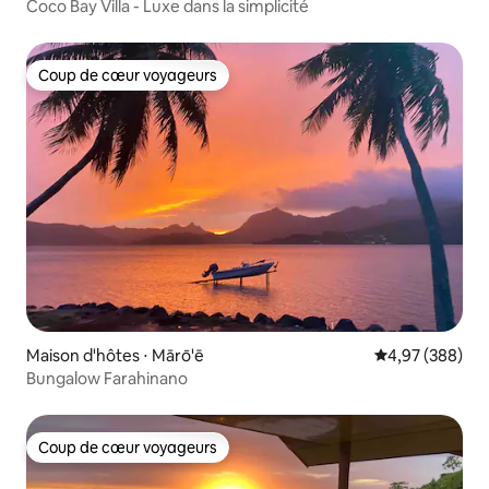
Coco Bay Villa - Luxe dans la simplicité
Coup de cœur voyageurs
Coup de cœur voyageurs
Maison d'hôtes ⋅ Mārō'ē
Évaluation moy
4,97 (388)
Bungalow Farahinano
Coup de cœur voyageurs
Coup de cœur voyageurs