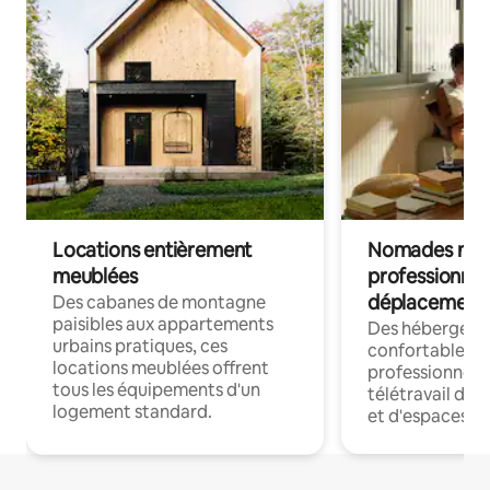
Locations entièrement
Nomades num
meublées
professionnel
déplacement
Des cabanes de montagne
paisibles aux appartements
Des hébergem
urbains pratiques, ces
confortables p
locations meublées offrent
professionnels
tous les équipements d'un
télétravail dis
logement standard.
et d'espaces de