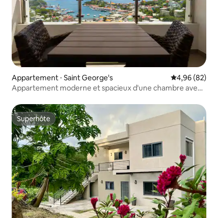
Appartement ⋅ Saint George's
Évaluation mo
4,96 (82)
Appartement moderne et spacieux d'une chambre avec
vue
Superhôte
Superhôte