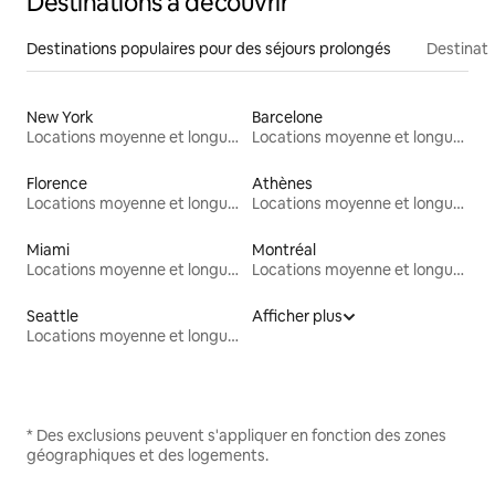
Destinations à découvrir
Destinations populaires pour des séjours prolongés
Destinati
New York
Barcelone
Locations moyenne et longue durée
Locations moyenne et longue durée
Florence
Athènes
Locations moyenne et longue durée
Locations moyenne et longue durée
Miami
Montréal
Locations moyenne et longue durée
Locations moyenne et longue durée
Seattle
Afficher plus
Locations moyenne et longue durée
* Des exclusions peuvent s'appliquer en fonction des zones
géographiques et des logements.