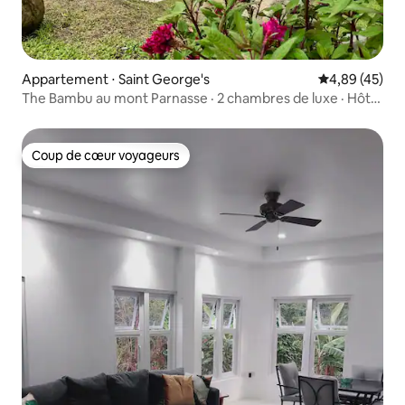
Appartement ⋅ Saint George's
Évaluation mo
4,89 (45)
The Bambu au mont Parnasse · 2 chambres de luxe · Hôte
local
Coup de cœur voyageurs
Coup de cœur voyageurs