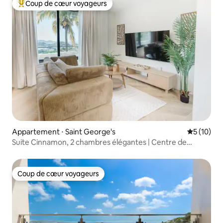
Coup de cœur voyageurs
Coups de cœur voyageurs les plus appréciés
Appartement ⋅ Saint George's
Évaluation
5 (10)
Suite Cinnamon, 2 chambres élégantes | Centre de
St George
Coup de cœur voyageurs
Coup de cœur voyageurs