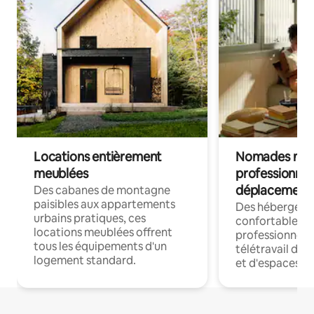
Locations entièrement
Nomades num
meublées
professionnel
déplacement
Des cabanes de montagne
paisibles aux appartements
Des hébergem
urbains pratiques, ces
confortables p
locations meublées offrent
professionnels
tous les équipements d'un
télétravail dis
logement standard.
et d'espaces de