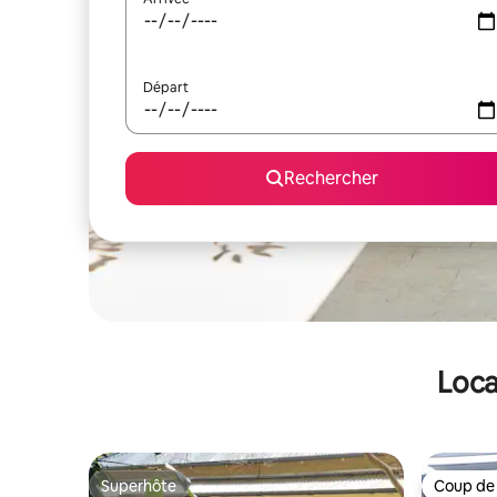
Départ
Rechercher
Loca
Superhôte
Coup de
Superhôte
Coup de