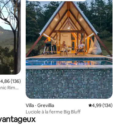
mmentaires : 5 sur 5
valuation moyenne sur la base de 136 commentaires : 4,86 sur 5
4,86 (136)
nic Rim
Villa ⋅ Grevillia
Évaluation moyenne sur
4,99 (134)
Luciole à la ferme Big Bluff
avantageux