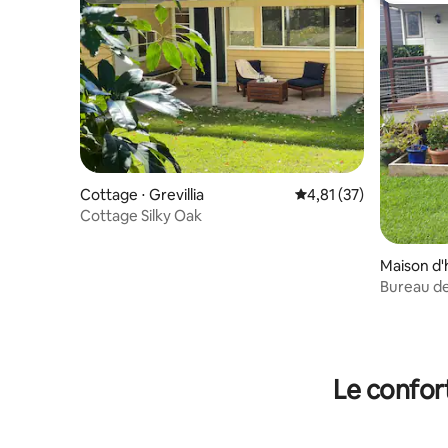
Cottage ⋅ Grevillia
Évaluation moyenne su
4,81 (37)
Cottage Silky Oak
Maison d'
Bureau d
Le confor