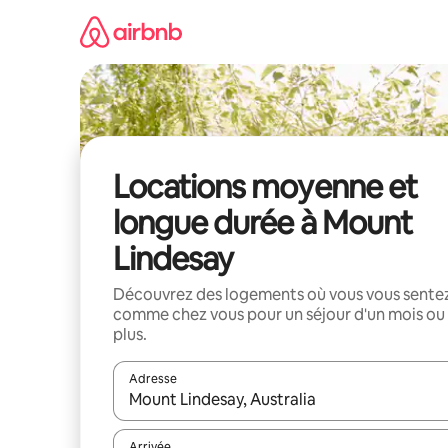
Aller
directement
au
contenu
Locations moyenne et
longue durée à Mount
Lindesay
Découvrez des logements où vous vous sente
comme chez vous pour un séjour d'un mois ou
plus.
Adresse
Lorsque les résultats s'affichent, utilisez les flèc
Arrivée