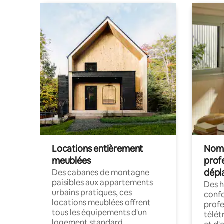
Locations entièrement
Noma
meublées
prof
dépl
Des cabanes de montagne
paisibles aux appartements
Des 
urbains pratiques, ces
confo
locations meublées offrent
profe
tous les équipements d'un
télét
logement standard.