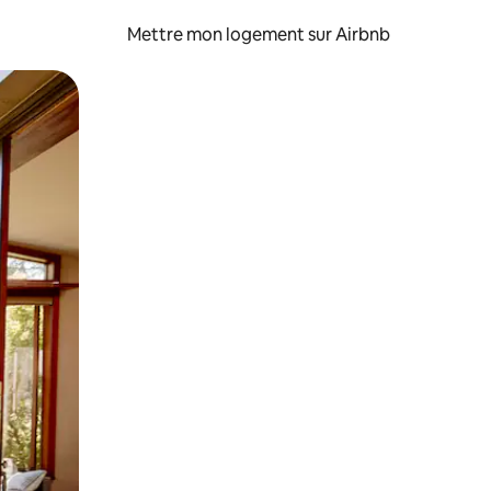
Mettre mon logement sur Airbnb
sant glisser.