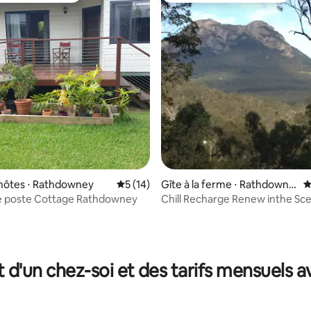
r la base de 37 commentaires : 4,81 sur 5
hôtes ⋅ Rathdowney
Évaluation moyenne sur la base de 14 co
5 (14)
Gîte à la ferme ⋅ Rathdowne
É
y
e poste Cottage Rathdowney
Chill Recharge Renew inthe Sce
« VALUE PLUS »
t d'un chez-soi et des tarifs mensuels 