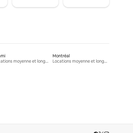
ami
Montréal
Locations moyenne et longue durée
Locations moyenne et longue durée