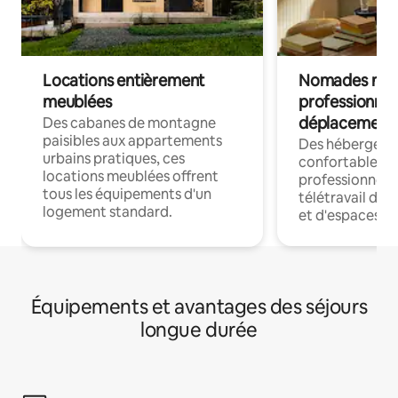
Locations entièrement
Nomades num
meublées
professionnel
déplacement
Des cabanes de montagne
paisibles aux appartements
Des hébergem
urbains pratiques, ces
confortables p
locations meublées offrent
professionnels
tous les équipements d'un
télétravail dis
logement standard.
et d'espaces de
Équipements et avantages des séjours
longue durée