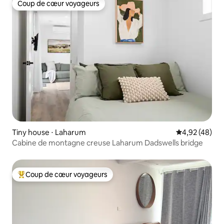
Coup de cœur voyageurs
Coup de cœur voyageurs
Tiny house ⋅ Laharum
Évaluation mo
4,92 (48)
Cabine de montagne creuse Laharum Dadswells bridge
Coup de cœur voyageurs
Coups de cœur voyageurs les plus appréciés