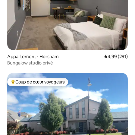
Appartement ⋅ Horsham
Évaluation moy
4,99 (291)
Bungalow studio privé
Coup de cœur voyageurs
Coups de cœur voyageurs les plus appréciés