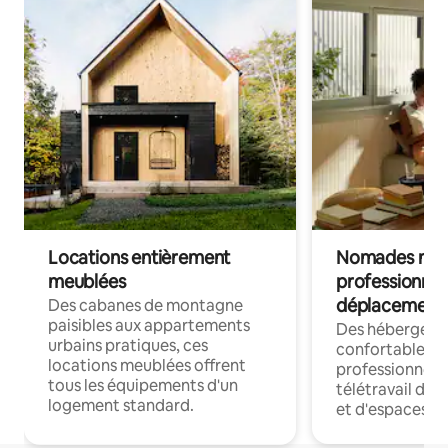
Locations entièrement
Nomades num
meublées
professionnel
déplacement
Des cabanes de montagne
paisibles aux appartements
Des hébergem
urbains pratiques, ces
confortables p
locations meublées offrent
professionnels
tous les équipements d'un
télétravail dis
logement standard.
et d'espaces de