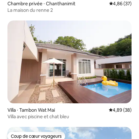
Chambre privée ⋅ Chanthanimit
Évaluation mo
4,86 (37)
La maison du renne 2
Villa ⋅ Tambon Wat Mai
Évaluation mo
4,89 (38)
Villa avec piscine et chat bleu
Coup de cœur voyageurs
Coup de cœur voyageurs