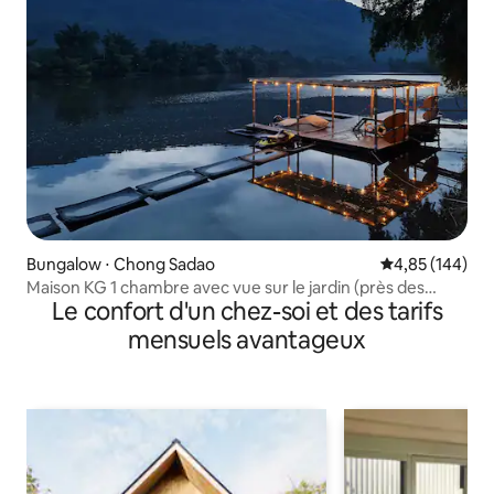
Bungalow ⋅ Chong Sadao
Évaluation moy
4,85 (144)
Maison KG 1 chambre avec vue sur le jardin (près des
Le confort d'un chez-soi et des tarifs
chutes d'Erawan)
mensuels avantageux