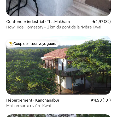
Conteneur industriel ⋅ Tha Makham
Évaluation mo
4,97 (32)
How Hide Homestay – 2 km du pont de la rivière Kwaï
Coup de cœur voyageurs
Coups de cœur voyageurs les plus appréciés
Hébergement ⋅ Kanchanaburi
Évaluation moy
4,98 (101)
Maison sur la rivière Kwaï