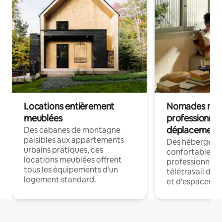
Locations entièrement
Nomades num
meublées
professionnel
déplacement
Des cabanes de montagne
paisibles aux appartements
Des hébergem
urbains pratiques, ces
confortables p
locations meublées offrent
professionnels
tous les équipements d'un
télétravail dis
logement standard.
et d'espaces de