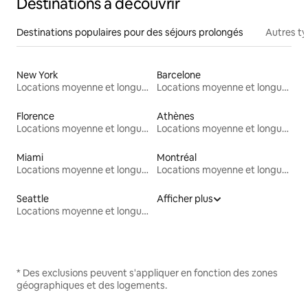
Destinations à découvrir
Destinations populaires pour des séjours prolongés
Autres t
New York
Barcelone
Locations moyenne et longue durée
Locations moyenne et longue durée
Florence
Athènes
Locations moyenne et longue durée
Locations moyenne et longue durée
Miami
Montréal
Locations moyenne et longue durée
Locations moyenne et longue durée
Seattle
Afficher plus
Locations moyenne et longue durée
* Des exclusions peuvent s'appliquer en fonction des zones
géographiques et des logements.