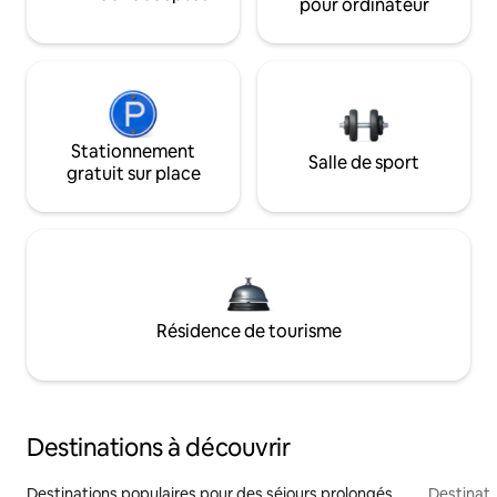
pour ordinateur
Stationnement
Salle de sport
gratuit sur place
Résidence de tourisme
Destinations à découvrir
Destinations populaires pour des séjours prolongés
Destinati