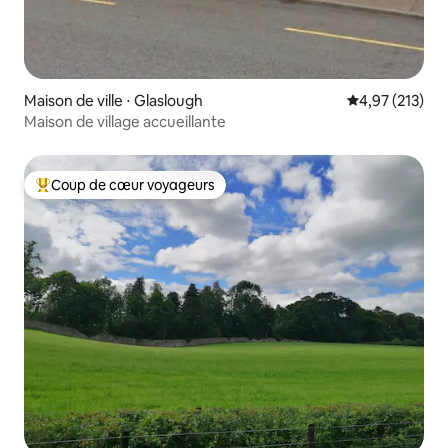
Maison de ville ⋅ Glaslough
Évaluation moy
4,97 (213)
Maison de village accueillante
Coup de cœur voyageurs
Coups de cœur voyageurs les plus appréciés