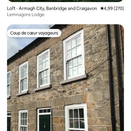
Loft ⋅ Armagh City, Banbridge and Craigavon
Évaluation moy
4,99 (270)
Lemnagore Lodge
Coup de cœur voyageurs
Coup de cœur voyageurs