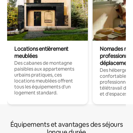
Locations entièrement
Nomades num
meublées
professionnel
déplacement
Des cabanes de montagne
paisibles aux appartements
Des hébergem
urbains pratiques, ces
confortables p
locations meublées offrent
professionnels
tous les équipements d'un
télétravail dis
logement standard.
et d'espaces de
Équipements et avantages des séjours
longue durée