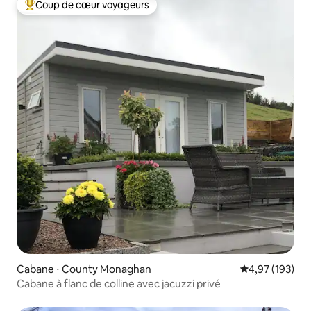
Coup de cœur voyageurs
Coups de cœur voyageurs les plus appréciés
Cabane ⋅ County Monaghan
Évaluation moy
4,97 (193)
Cabane à flanc de colline avec jacuzzi privé