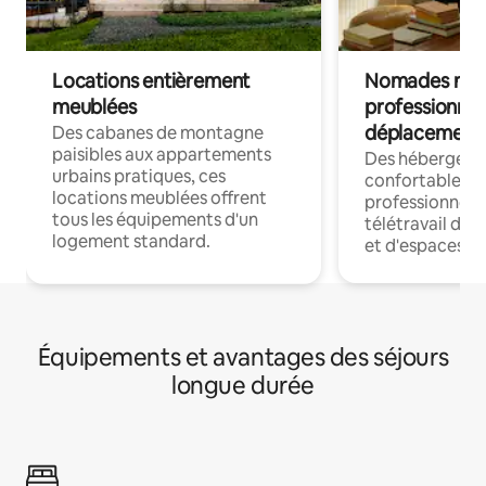
Locations entièrement
Nomades num
meublées
professionnel
déplacement
Des cabanes de montagne
paisibles aux appartements
Des hébergem
urbains pratiques, ces
confortables p
locations meublées offrent
professionnels
tous les équipements d'un
télétravail dis
logement standard.
et d'espaces de
Équipements et avantages des séjours
longue durée