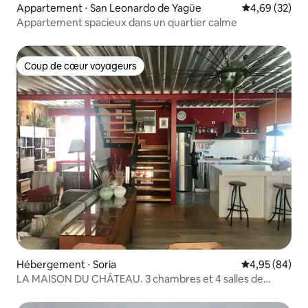
Appartement ⋅ San Leonardo de Yagüe
Évaluation mo
4,69 (32)
Appartement spacieux dans un quartier calme
Coup de cœur voyageurs
Coup de cœur voyageurs
Hébergement ⋅ Soria
Évaluation mo
4,95 (84)
LA MAISON DU CHÂTEAU. 3 chambres et 4 salles de
bains.