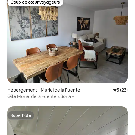
Coup de cœur voyageurs
Coup de cœur voyageurs
Hébergement ⋅ Muriel de la Fuente
Évaluation
5 (23)
Gîte Muriel de la Fuente « Soria »
Superhôte
Superhôte