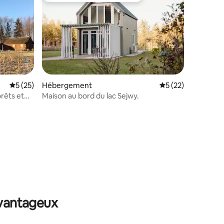
Évaluation moyenne sur la base de 25 commentaires : 5 sur 5
5 (25)
Hébergement
Évaluation moyenne
5 (22)
rêts et
Maison au bord du lac Sejwy.
mmentaires : 5 sur 5
avantageux