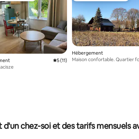
Hébergement
Maison confortable. Quartier fo
ment
Évaluation moyenne sur la base de 11 co
5 (11)
lacs. Murowany Most
Zacisze
 la base de 54 commentaires : 4,94 sur 5
t d'un chez-soi et des tarifs mensuels 