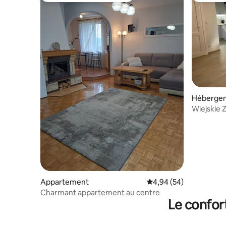
Héberge
Wiejskie 
Appartement
Évaluation moyenne sur
4,94 (54)
Charmant appartement au centre
Le confor