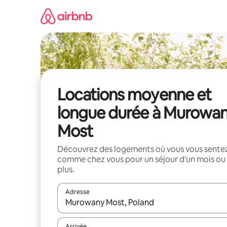
Aller
directement
au
contenu
Locations moyenne et
longue durée à Murowa
Most
Découvrez des logements où vous vous sente
comme chez vous pour un séjour d'un mois ou
plus.
Adresse
Lorsque les résultats s'affichent, utilisez les flèc
Arrivée