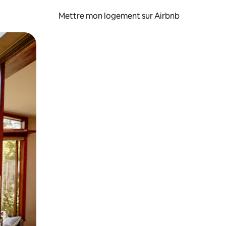
Mettre mon logement sur Airbnb
sant glisser.