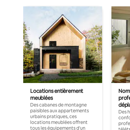
Locations entièrement
Noma
meublées
prof
dépl
Des cabanes de montagne
paisibles aux appartements
Des 
urbains pratiques, ces
confo
locations meublées offrent
profe
tous les équipements d'un
télét