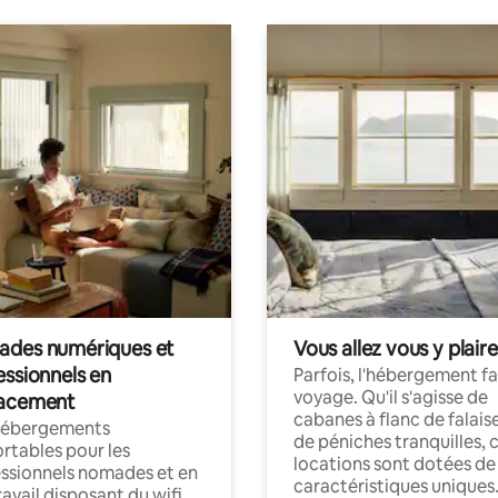
des numériques et
Vous allez vous y plaire
essionnels en
Parfois, l'hébergement fai
voyage. Qu'il s'agisse de
acement
cabanes à flanc de falais
hébergements
de péniches tranquilles, 
rtables pour les
locations sont dotées de
ssionnels nomades et en
caractéristiques uniques
ravail disposant du wifi