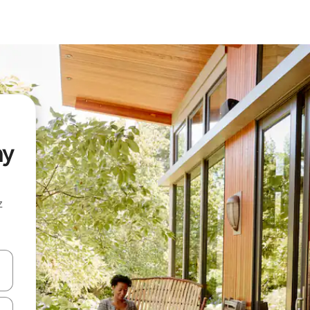
ny
z
hes vers le haut et vers le bas pour les parcourir ou en appuyant et en fai