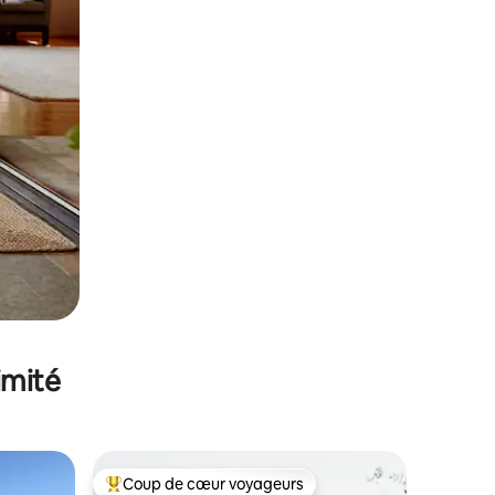
imité
Coup de cœur voyageurs
Coups de cœur voyageurs les plus appréciés