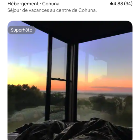
Hébergement ⋅ Cohuna
Évaluation mo
4,88 (34)
Séjour de vacances au centre de Cohuna.
Superhôte
Superhôte