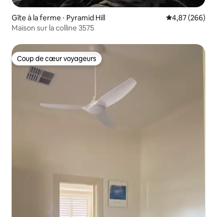
Gîte à la ferme ⋅ Pyramid Hill
Évaluation moy
4,87 (266)
Maison sur la colline 3575
Coup de cœur voyageurs
Coup de cœur voyageurs