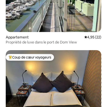
Appartement
Évaluation mo
4,95 (22)
Propriété de luxe dans le port de Dom View
Coup de cœur voyageurs
Coups de cœur voyageurs les plus appréciés