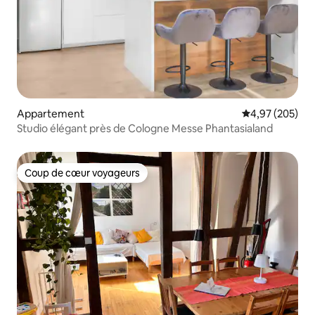
Appartement
Évaluation moy
4,97 (205)
Studio élégant près de Cologne Messe Phantasialand
Coup de cœur voyageurs
Coup de cœur voyageurs