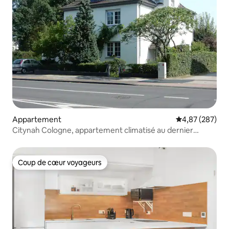
Appartement
Évaluation moy
4,87 (287)
Citynah Cologne, appartement climatisé au dernier
étage, Königsforst
Coup de cœur voyageurs
Coup de cœur voyageurs