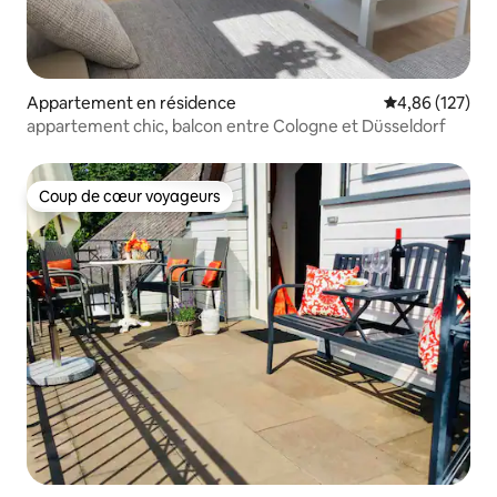
Appartement en résidence
Évaluation moy
4,86 (127)
appartement chic, balcon entre Cologne et Düsseldorf
Coup de cœur voyageurs
Coup de cœur voyageurs