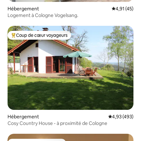
Hébergement
Évaluation mo
4,91 (45)
Logement à Cologne Vogelsang.
Coup de cœur voyageurs
Coups de cœur voyageurs les plus appréciés
Hébergement
Évaluation moy
4,93 (493)
Cosy Country House - à proximité de Cologne