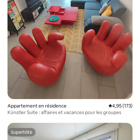
Appartement en résidence
Évaluation moy
4,95 (173)
Künstler Suite : affaires et vacances pour les groupes
Superhôte
Superhôte