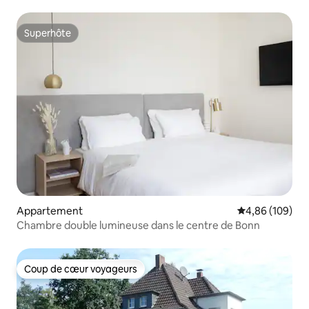
Superhôte
Superhôte
Appartement
Évaluation moy
4,86 (109)
Chambre double lumineuse dans le centre de Bonn
Coup de cœur voyageurs
Coup de cœur voyageurs