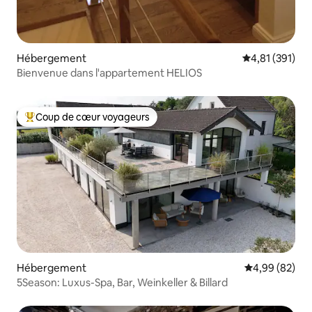
Hébergement
Évaluation moy
4,81 (391)
Bienvenue dans l'appartement HELIOS
Coup de cœur voyageurs
Coups de cœur voyageurs les plus appréciés
Hébergement
Évaluation mo
4,99 (82)
5Season: Luxus-Spa, Bar, Weinkeller & Billard