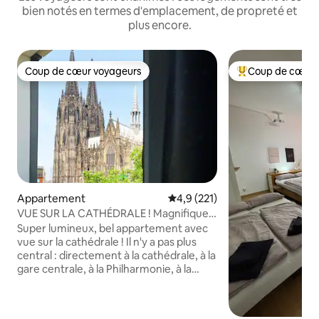
bien notés en termes d'emplacement, de propreté et
plus encore.
Coup de cœur voyageurs
Coup de cœur 
Coup de cœur voyageurs
Coups de cœur vo
Appartement
Évaluation moyenne sur la base
4,9 (221)
VUE SUR LA CATHÉDRALE ! Magnifique
appartement super central
Super lumineux, bel appartement avec
vue sur la cathédrale ! Il n'y a pas plus
central : directement à la cathédrale, à la
gare centrale, à la Philharmonie, à la
vieille ville et à la rue commerçante,
notre appartement exclusif est situé au
cœur de la ville. De là, vous pourrez