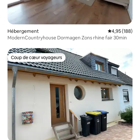
Hébergement
Évaluation moy
4,95 (188)
ModernCountryhouse Dormagen Zons rhine fair 30min
Coup de cœur voyageurs
Coup de cœur voyageurs