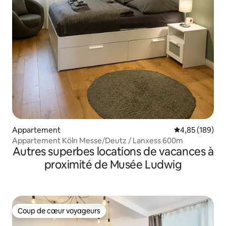
Appartement
Évaluation moy
4,85 (189)
Appartement Köln Messe/Deutz / Lanxess 600m
Autres superbes locations de vacances à
proximité de Musée Ludwig
Coup de cœur voyageurs
Coup de cœur voyageurs