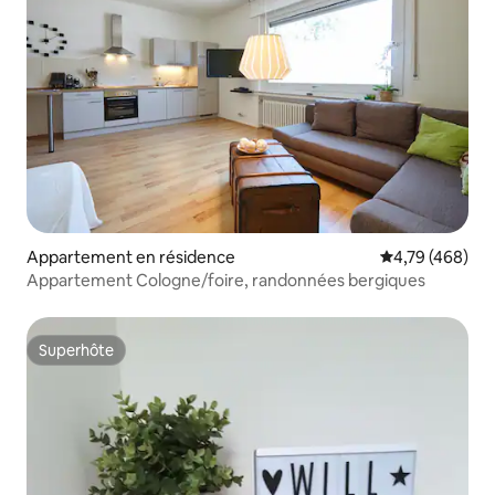
Appartement en résidence
Évaluation moy
4,79 (468)
Appartement Cologne/foire, randonnées bergiques
Superhôte
Superhôte