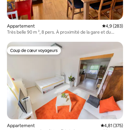
Appartement
Évaluation mo
4,9 (283)
Très belle 90 m ², 8 pers. À proximité de la gare et du
marché
Coup de cœur voyageurs
Coup de cœur voyageurs
Appartement
Évaluation moy
4,81 (375)