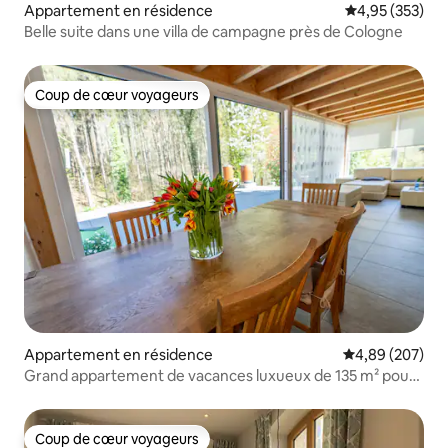
Appartement en résidence
Évaluation moy
4,95 (353)
Belle suite dans une villa de campagne près de Cologne
Coup de cœur voyageurs
Coup de cœur voyageurs
Appartement en résidence
Évaluation moy
4,89 (207)
Grand appartement de vacances luxueux de 135 m² pour
9 personnes maximum
Coup de cœur voyageurs
Coup de cœur voyageurs