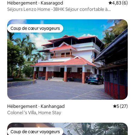
Hébergement ⋅ Kasaragod
Évaluation m
4,83 (6)
Séjours Lenzo Home -3BHK Séjour confortable à
Kasaragod
Coup de cœur voyageurs
Coup de cœur voyageurs
Hébergement ⋅ Kanhangad
Évaluation
5 (27)
Colonel 's Villa, Home Stay
Coup de cœur voyageurs
Coup de cœur voyageurs