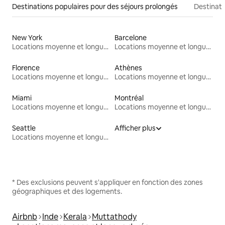
Destinations populaires pour des séjours prolongés
Destinati
New York
Barcelone
Locations moyenne et longue durée
Locations moyenne et longue durée
Florence
Athènes
Locations moyenne et longue durée
Locations moyenne et longue durée
Miami
Montréal
Locations moyenne et longue durée
Locations moyenne et longue durée
Seattle
Afficher plus
Locations moyenne et longue durée
* Des exclusions peuvent s'appliquer en fonction des zones
géographiques et des logements.
Airbnb
Inde
Kerala
Muttathody