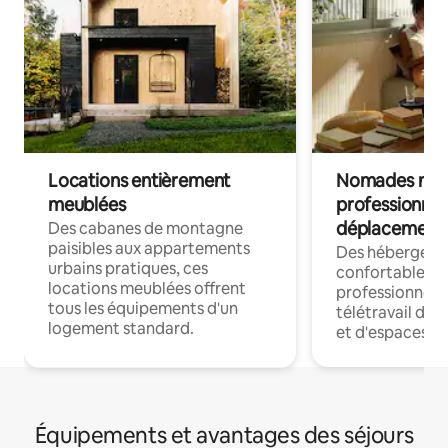
Locations entièrement
Nomades num
meublées
professionnel
déplacement
Des cabanes de montagne
paisibles aux appartements
Des hébergem
urbains pratiques, ces
confortables p
locations meublées offrent
professionnels
tous les équipements d'un
télétravail dis
logement standard.
et d'espaces de
Équipements et avantages des séjours