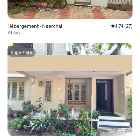
Hébergement ⋅ Neerchal
Évaluation mo
4,74 (27)
Ahlan
Superhôte
Superhôte