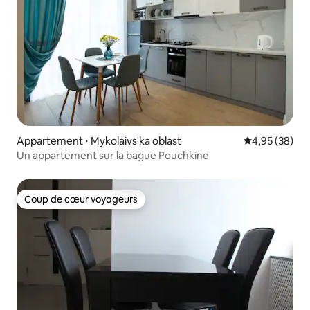
Appartement ⋅ Mykolaivs'ka oblast
Évaluation mo
4,95 (38)
Un appartement sur la bague Pouchkine
Coup de cœur voyageurs
Coup de cœur voyageurs