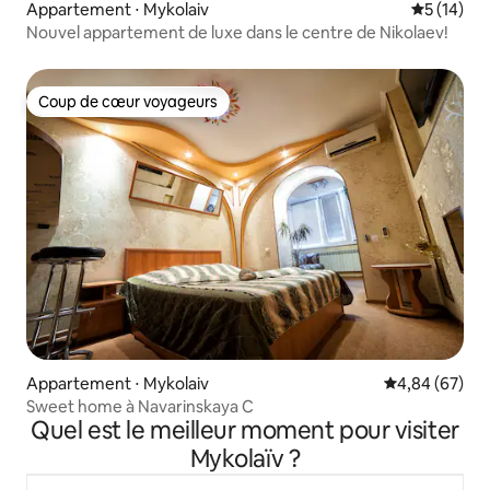
Appartement ⋅ Mykolaiv
Évaluation
5 (14)
Nouvel appartement de luxe dans le centre de Nikolaev!
Coup de cœur voyageurs
Coup de cœur voyageurs
Appartement ⋅ Mykolaiv
Évaluation mo
4,84 (67)
Sweet home à Navarinskaya C
Quel est le meilleur moment pour visiter
Mykolaïv ?