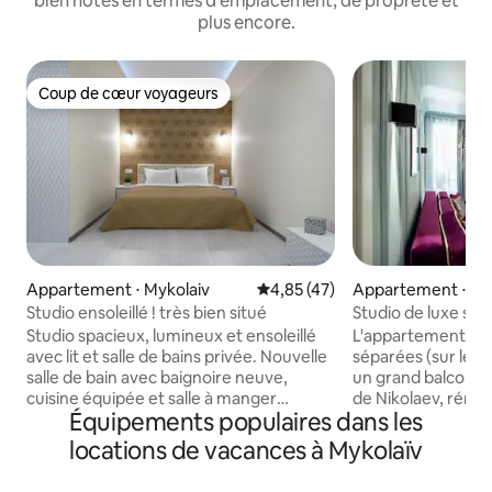
bien notés en termes d'emplacement, de propreté et
plus encore.
Coup de cœur voyageurs
Coup de cœur voyageurs
Appartement ⋅ Mykolaiv
Évaluation moyenne sur la base
4,85 (47)
Appartement ⋅ My
Studio ensoleillé ! très bien situé
Studio de luxe su
chambres séparé
Studio spacieux, lumineux et ensoleillé
L'appartement av
avec lit et salle de bains privée. Nouvelle
séparées (sur les 
salle de bain avec baignoire neuve,
un grand balcon,
cuisine équipée et salle à manger
de Nikolaev, rénov
Équipements populaires dans les
confortable. Si vous aimez la vie
2020,est situé dan
nocturne, l'emplacement central, la
face de la place Ka
locations de vacances à Mykolaïv
nourriture incroyable, le lieu de repos
Internet (WI-FI), u
confortable et au calme, cet endroit est
colonne de gaz turb