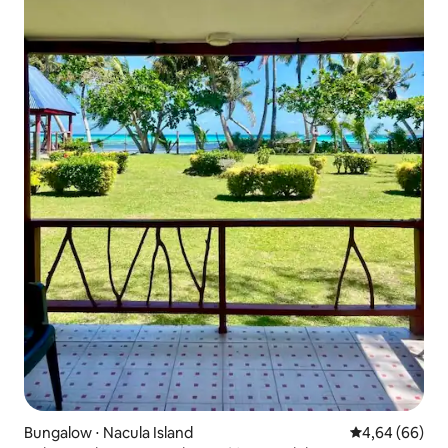
Bungalow ⋅ Nacula Island
Évaluation mo
4,64 (66)