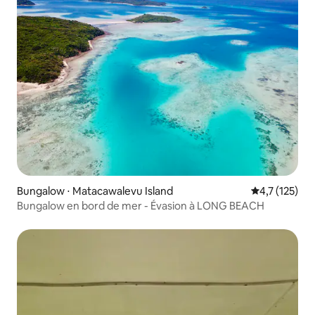
Bungalow ⋅ Matacawalevu Island
Évaluation mo
4,7 (125)
Bungalow en bord de mer - Évasion à LONG BEACH