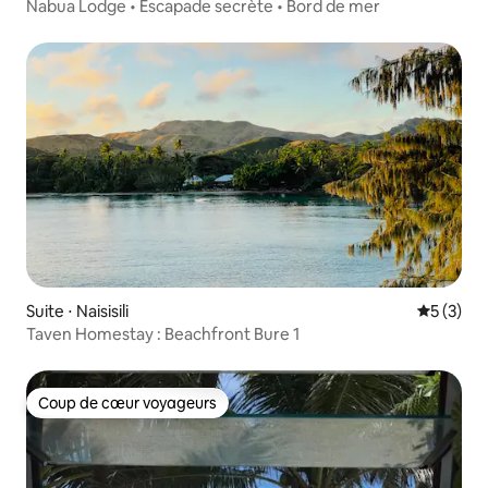
Nabua Lodge • Escapade secrète • Bord de mer
Suite ⋅ Naisisili
Évaluatio
5 (3)
Taven Homestay : Beachfront Bure 1
Coup de cœur voyageurs
Coup de cœur voyageurs