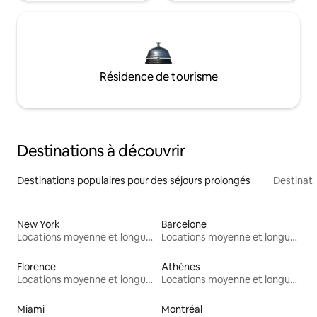
Résidence de tourisme
Destinations à découvrir
Destinations populaires pour des séjours prolongés
Destinati
New York
Barcelone
Locations moyenne et longue durée
Locations moyenne et longue durée
Florence
Athènes
Locations moyenne et longue durée
Locations moyenne et longue durée
Miami
Montréal