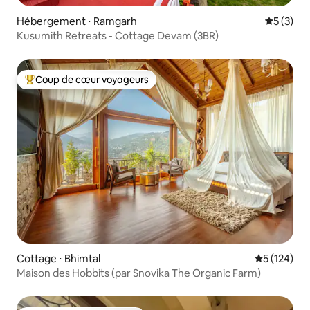
Hébergement ⋅ Ramgarh
Évaluatio
5 (3)
Kusumith Retreats - Cottage Devam (3BR)
Coup de cœur voyageurs
Coups de cœur voyageurs les plus appréciés
Cottage ⋅ Bhimtal
Évaluation 
5 (124)
Maison des Hobbits (par Snovika The Organic Farm)