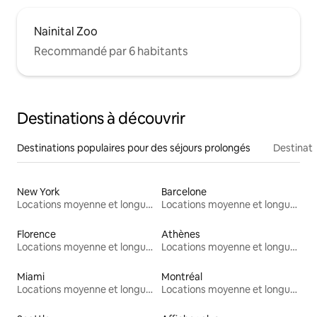
Nainital Zoo
Recommandé par 6 habitants
Destinations à découvrir
Destinations populaires pour des séjours prolongés
Destinati
New York
Barcelone
Locations moyenne et longue durée
Locations moyenne et longue durée
Florence
Athènes
Locations moyenne et longue durée
Locations moyenne et longue durée
Miami
Montréal
Locations moyenne et longue durée
Locations moyenne et longue durée