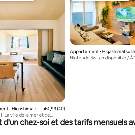
Appartement ⋅ Higashimatsush
 sur la base de 31 commentaires : 5 sur 5
ma
Nintendo Switch disponible / À
à pied de la station la plus proch
Parking gratuit / 3 pièces / À 1
de la station Matsushima Kaigan
Location de logement
ent ⋅ Higashimatsu
Évaluation moyenne sur la base de 40 comme
4,93 (40)
] La ville de la mer et de
t d'un chez-soi et des tarifs mensuels 
n bleue, nouvelle arrivée à Oku-
a ! Logement privé de 2
s de la gare 5 adultes