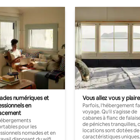
des numériques et
Vous allez vous y plaire
essionnels en
Parfois, l'hébergement fai
voyage. Qu'il s'agisse de
acement
cabanes à flanc de falais
hébergements
de péniches tranquilles, 
rtables pour les
locations sont dotées de
ssionnels nomades et en
caractéristiques uniques
ravail disposant du wifi