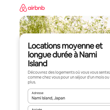
Aller
directement
au
contenu
Locations moyenne et
longue durée à Nami
Island
Découvrez des logements où vous vous sente
comme chez vous pour un séjour d'un mois ou
plus.
Adresse
Lorsque les résultats s'affichent, utilisez les flèc
Arrivée