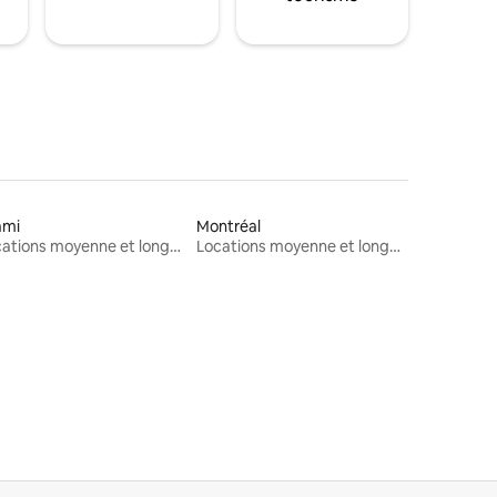
ami
Montréal
Locations moyenne et longue durée
Locations moyenne et longue durée