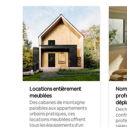
Locations entièrement
Noma
meublées
prof
dépl
Des cabanes de montagne
paisibles aux appartements
Des 
urbains pratiques, ces
confo
locations meublées offrent
profe
tous les équipements d'un
télét