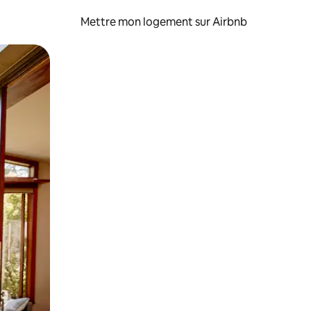
Mettre mon logement sur Airbnb
sant glisser.