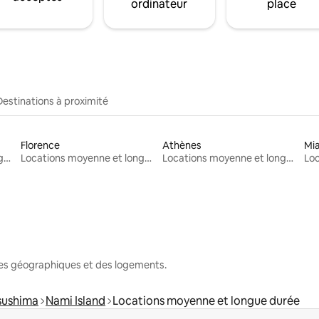
ordinateur
place
Destinations à proximité
Florence
Athènes
Mi
Locations moyenne et longue durée
Locations moyenne et longue durée
Locations moyenne et longue durée
nes géographiques et des logements.
sushima
Nami Island
Locations moyenne et longue durée