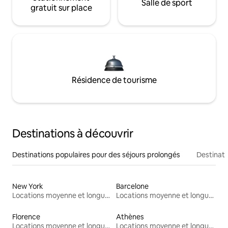
Salle de sport
gratuit sur place
Résidence de tourisme
Destinations à découvrir
Destinations populaires pour des séjours prolongés
Destinati
New York
Barcelone
Locations moyenne et longue durée
Locations moyenne et longue durée
Florence
Athènes
Locations moyenne et longue durée
Locations moyenne et longue durée