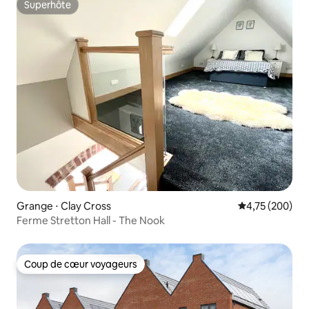
Superhôte
Superhôte
Grange ⋅ Clay Cross
Évaluation moy
4,75 (200)
Ferme Stretton Hall - The Nook
Coup de cœur voyageurs
Coup de cœur voyageurs