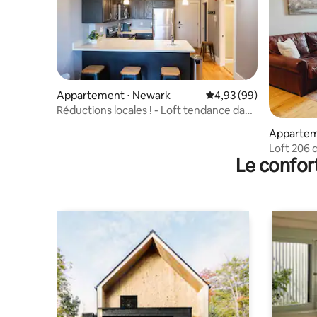
Appartement ⋅ Newark
Évaluation moyenne sur
4,93 (99)
Réductions locales ! - Loft tendance dans
le centre-ville de Newark
Appartem
Loft 206 
Le confor