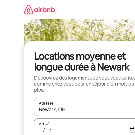
Aller
directement
au
contenu
Locations moyenne et
longue durée à Newark
Découvrez des logements où vous vous sente
comme chez vous pour un séjour d'un mois ou
plus.
Adresse
Lorsque les résultats s'affichent, utilisez les flèc
Arrivée