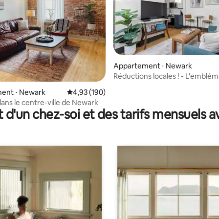
 la base de 99 commentaires : 4,93 sur 5
Appartement ⋅ Newark
Réductions locales ! - L'emblé
Newark Arcade
ent ⋅ Newark
Évaluation moyenne sur la base de 190 commen
4,93 (190)
dans le centre-ville de Newark
t d'un chez-soi et des tarifs mensuels 