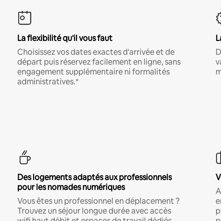
La flexibilité qu'il vous faut
L
Choisissez vos dates exactes d'arrivée et de
D
départ puis réservez facilement en ligne, sans
v
engagement supplémentaire ni formalités
m
administratives.*
Des logements adaptés aux professionnels
V
pour les nomades numériques
A
Vous êtes un professionnel en déplacement ?
e
Trouvez un séjour longue durée avec accès
p
wifi haut débit et espaces de travail dédiés.
p