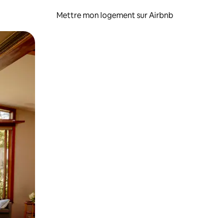
Mettre mon logement sur Airbnb
sant glisser.