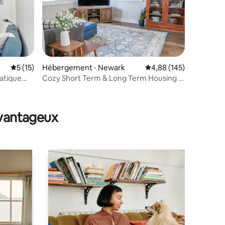
Évaluation moyenne sur la base de 15 commentaires : 5 sur 5
5 (15)
Hébergement ⋅ Newark
Évaluation moyenne sur
4,88 (145)
matique
Cozy Short Term & Long Term Housing in
Newark
taires : 4,93 sur 5
avantageux