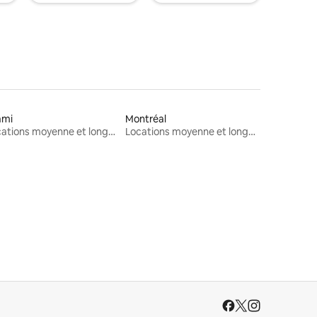
ami
Montréal
Locations moyenne et longue durée
Locations moyenne et longue durée