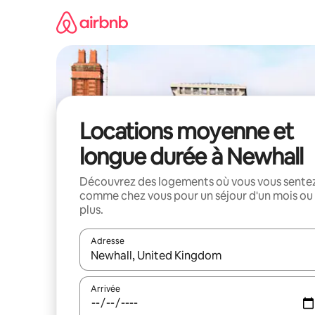
Aller
directement
au
contenu
Locations moyenne et
longue durée à Newhall
Découvrez des logements où vous vous sente
comme chez vous pour un séjour d'un mois ou
plus.
Adresse
Lorsque les résultats s'affichent, utilisez les flèc
Arrivée