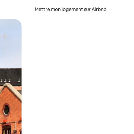
Mettre mon logement sur Airbnb
sant glisser.