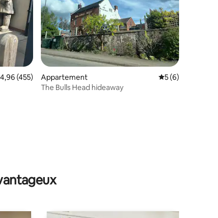
valuation moyenne sur la base de 455 commentaires : 4,96 sur 5
4,96 (455)
Appartement
Évaluation moyenn
5 (6)
The Bulls Head hideaway
ntaires : 4,83 sur 5
avantageux