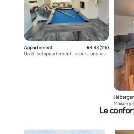
Appartement
Évaluation moyenne sur
4,93 (116)
Un lit, bel appartement, séjours longue
durée bienvenus.
Héberge
Maison ju
Le confor
située da