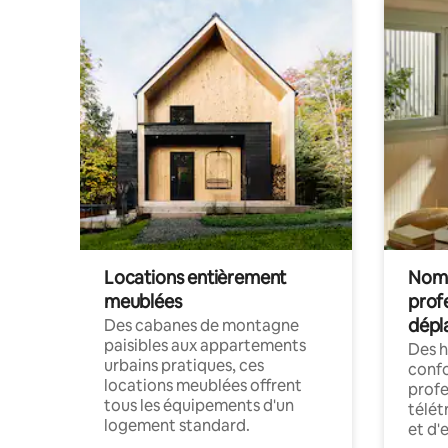
Locations entièrement
Noma
meublées
prof
dépl
Des cabanes de montagne
paisibles aux appartements
Des 
urbains pratiques, ces
confo
locations meublées offrent
profe
tous les équipements d'un
télét
logement standard.
et d'