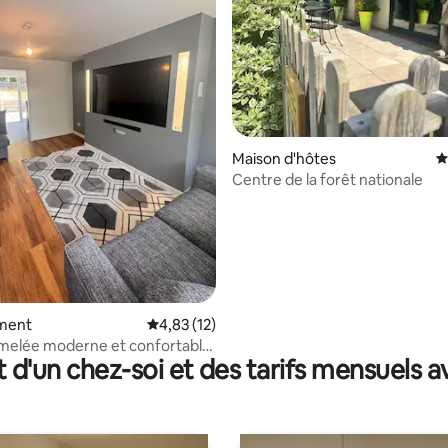
 la base de 116 commentaires : 4,93 sur 5
Maison d'hôtes
É
Centre de la forêt nationale
ment
Évaluation moyenne sur la base de 12 comme
4,83 (12)
melée moderne et confortable,
t d'un chez-soi et des tarifs mensuels 
ns un endroit calme