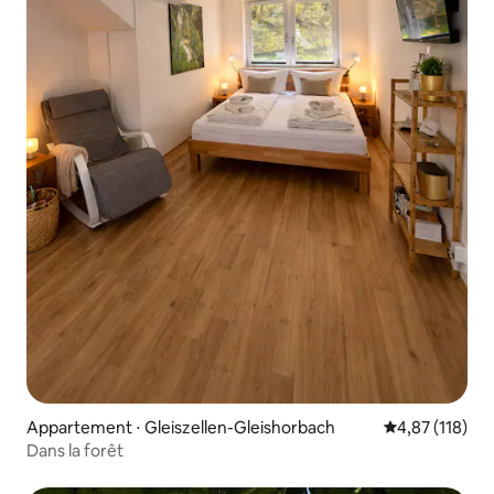
Appartement ⋅ Gleiszellen-Gleishorbach
Évaluation moy
4,87 (118)
Dans la forêt