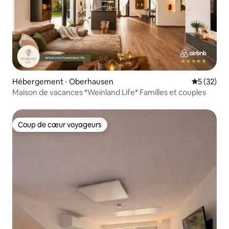
Hébergement ⋅ Oberhausen
Évaluation
5 (32)
Maison de vacances *Weinland Life* Familles et couples
Coup de cœur voyageurs
Coup de cœur voyageurs