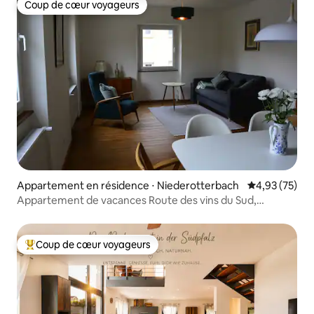
Coup de cœur voyageurs
Coup de cœur voyageurs
Appartement en résidence ⋅ Niederotterbach
Évaluation mo
4,93 (75)
Appartement de vacances Route des vins du Sud,
Niederotterbach
Coup de cœur voyageurs
Coups de cœur voyageurs les plus appréciés