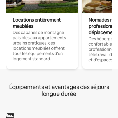
Locations entièrement
Nomades num
meublées
professionnel
déplacement
Des cabanes de montagne
paisibles aux appartements
Des hébergem
urbains pratiques, ces
confortables p
locations meublées offrent
professionnels
tous les équipements d'un
télétravail dis
logement standard.
et d'espaces de
Équipements et avantages des séjours
longue durée