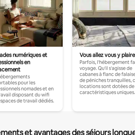
des numériques et
Vous allez vous y plaire
essionnels en
Parfois, l'hébergement fai
voyage. Qu'il s'agisse de
acement
cabanes à flanc de falais
hébergements
de péniches tranquilles, 
rtables pour les
locations sont dotées de
ssionnels nomades et en
caractéristiques uniques
ravail disposant du wifi
espaces de travail dédiés.
ments et avantages des séjours longu