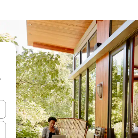
i
z
hes vers le haut et vers le bas pour les parcourir ou en appuyant et en fai