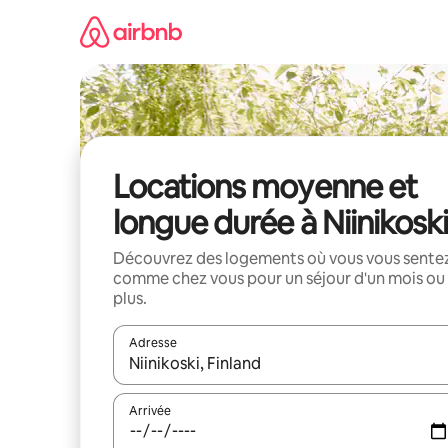
Aller
directement
au
contenu
Locations moyenne et
longue durée à Niinikosk
Découvrez des logements où vous vous sente
comme chez vous pour un séjour d'un mois ou
plus.
Adresse
Lorsque les résultats s'affichent, utilisez les flèc
Arrivée