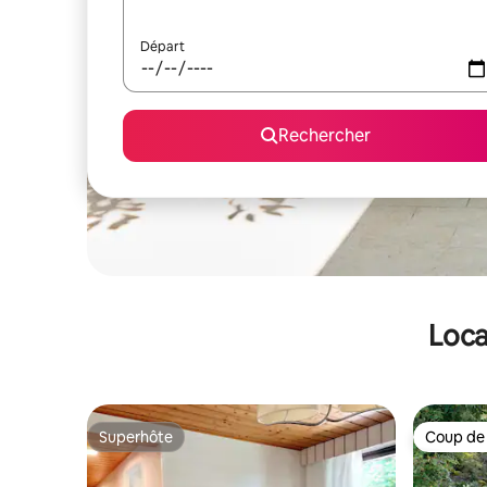
Départ
Rechercher
Loca
Superhôte
Coup de
Superhôte
Coup de