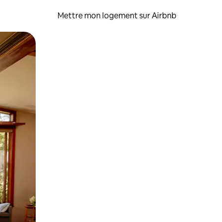
Mettre mon logement sur Airbnb
sant glisser.