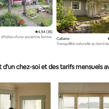
Évaluation moyenne sur la base de 35 commen
4,94 (35)
 d'hôtes d'une ancienne ferme
Cabane
Tranquillité naturelle au bord du
 la base de 193 commentaires : 4,76 sur 5
chalet et sauna au bord de la p
t d'un chez-soi et des tarifs mensuels 