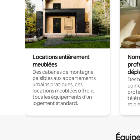
Locations entièrement
Noma
meublées
prof
dépl
Des cabanes de montagne
paisibles aux appartements
Des 
urbains pratiques, ces
confo
locations meublées offrent
profe
tous les équipements d'un
télét
logement standard.
et d'
Équipe