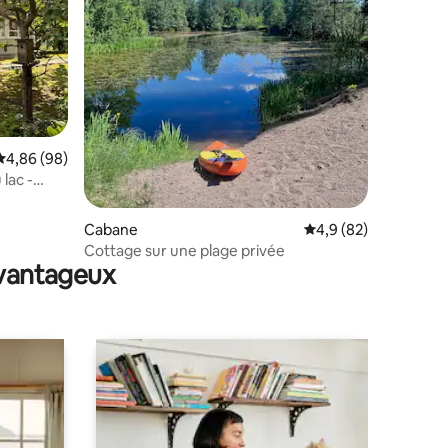
taires : 4,94 sur 5
Évaluation moyenne sur la base de 98 commentaires : 4,86 sur 5
4,86 (98)
 lac -
lage
Cabane
Évaluation moyenne s
4,9 (82)
Cottage sur une plage privée
avantageux