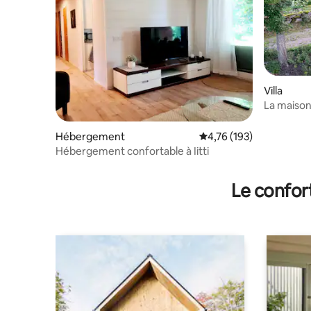
Villa
La maison
Hébergement
Évaluation moyenne sur
4,76 (193)
Hébergement confortable à Iitti
Le confor