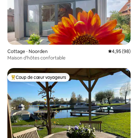
Cottage ⋅ Noorden
Évaluation mo
4,95 (98)
Maison d'hôtes confortable
Coup de cœur voyageurs
Coups de cœur voyageurs les plus appréciés