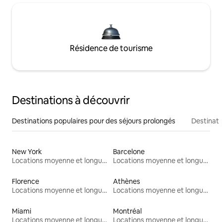
Résidence de tourisme
Destinations à découvrir
Destinations populaires pour des séjours prolongés
Destinati
New York
Barcelone
Locations moyenne et longue durée
Locations moyenne et longue durée
Florence
Athènes
Locations moyenne et longue durée
Locations moyenne et longue durée
Miami
Montréal
Locations moyenne et longue durée
Locations moyenne et longue durée