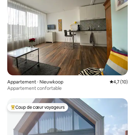
Appartement ⋅ Nieuwkoop
Évaluation m
4,7 (10)
Appartement confortable
Coup de cœur voyageurs
Coups de cœur voyageurs les plus appréciés