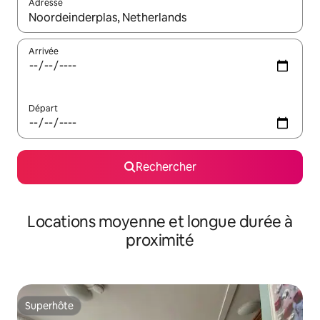
Adresse
Lorsque les résultats s'affichent, utilisez les flèches vers le hau
Arrivée
Départ
Rechercher
Locations moyenne et longue durée à
proximité
Superhôte
Superhôte