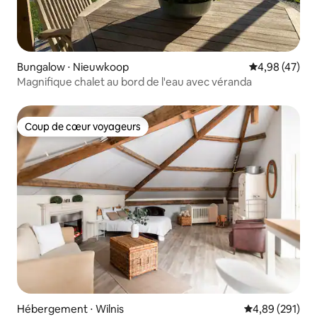
Bungalow ⋅ Nieuwkoop
Évaluation mo
4,98 (47)
Magnifique chalet au bord de l'eau avec véranda
Coup de cœur voyageurs
Coup de cœur voyageurs
Hébergement ⋅ Wilnis
Évaluation moy
4,89 (291)